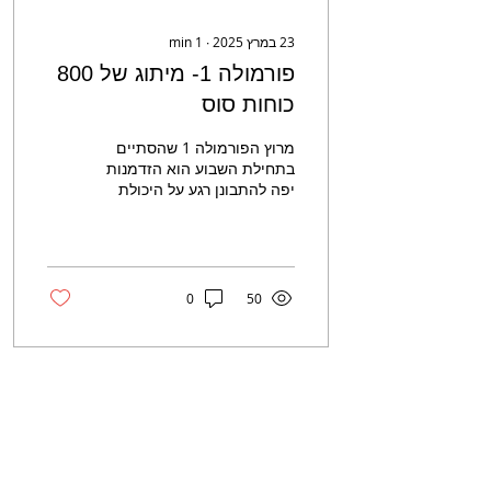
23 במרץ 2025
∙
1
min
פורמולה 1- מיתוג של 800
כוחות סוס
מרוץ הפורמולה 1 שהסתיים
בתחילת השבוע הוא הזדמנות
יפה להתבונן רגע על היכולת
של סיפור ומיתוג לדלוור שינוי
ולשנות מטרות עסקיות מקצה
לקצה.
0
50