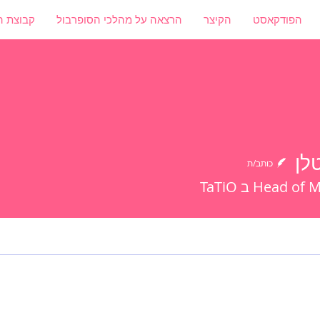
הפודקאסט
הקיצר
הרצאה על מהלכי הסופרבול
קבוצת ה
לן
כותב/ת
Head  ב TaTiO