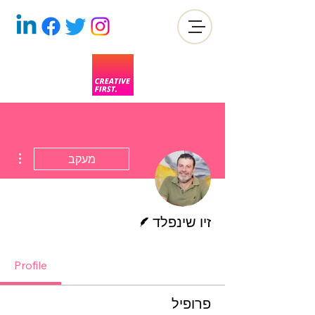
ions
מעקב
כותב/ת
זיו שינפלד
Profile
פרופיל