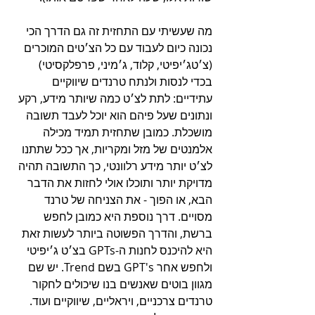
מה שעשיתי עם התחזית זה גם הדרך הכי 
נכונה כיום לעבוד עם כל הצ׳טים המוכרים 
(צ׳טג׳יפיטי, קלוד, ג׳מיני, פרפלקסיטי) 
בכדי לנסות ולנתח טרנדים שיווקיים 
עתידיים: לתת לצ׳ט כמה שיותר מידע, רקע 
ונתונים שעל פיהם הוא יוכל לעבד תשובה 
מושכלת. כמובן שתחזית תמיד מכילה 
אלמנטים של מזל ומקריות, אך ככל שתתנו 
לצ׳ט יותר מידע רלוונטי, כך התשובה תהיה 
מדויקת יותר ותוכלו אולי לחזות את הדבר 
הבא, או הפוך - את הצניחה של טרנד 
מסויים. דרך נוספת היא כמובן לחפש 
ברשת, והדרך הפשוטה ביותר לעשות זאת 
היא להיכנס לחנות ה-GPTs בצ׳ט ג׳יפיטי 
ולחפש אחר GPT's בשם Trend. יש שם 
מגוון בוטים שאנשים בנו שיכולים לחקור 
טרנדים צרכניים, ויראליים, שיווקיים ועוד. 