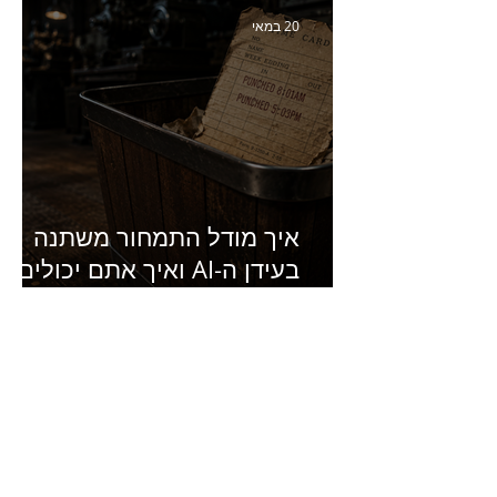
של מחלבות גד
20 במאי
איך מודל התמחור משתנה
בעידן ה-AI ואיך אתם יכולים
להרוויח מזה?