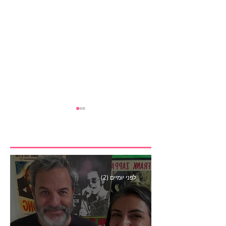
לפני יומיים (2)
הבנצ׳מרק הראשון
לפעילות משפיענים- פרק
445 עם לינוי יחזקאל אלבו