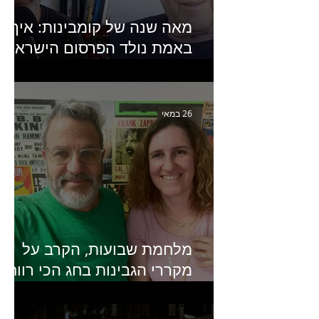
מאה שנה של קומבינות: איך
באמת נולד הפרסום הישראלי?
פרק 253 עם עמיר עירון-
מחבר הספר "מסע פרסום:
פרקים בחיי הפרסום הישראלי"
26 במאי
מלחמת שבועות, הקרב על
מקררי הגבינות בחג הכי רווחי
בשנה- פרק 438 עם מעין דר,
סמנכ״לית השיווק והמכירות