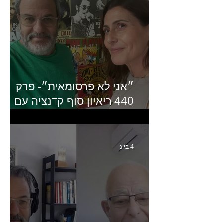
״אני לא פרסומאית״- פרק
440 ריאיון סוף קדנציה עם
שלי שמיר קינן לשעבר
מנכ״לית באומן בר ריבנאי
4 ביוני