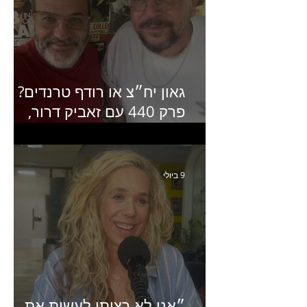
גאון יח״צ או רודף טרנדים?
פרק 440 עם זאביק דרור,
בעלים של משרד אסטרטגיה
ותקשורת
9 ביולי
״אני לא רציתי לעשות את