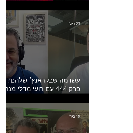
יחזקאל אלבו מנכ״לית
Humanz ישראל
23 ביולי
עשו מה שבקראנץ׳ שלהם?
פרק 444 עם רועי מדלי מנהל
קריאייטיב בגליקמן על הקמפיי
האחרון של קראנץ׳
19 ביולי