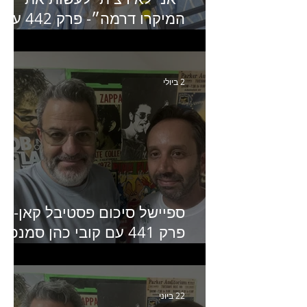
המיקרו דרמה״- פרק 442 עם
איילת ניצן סמנכ״לית השיווק
של יד2
2 ביולי
ספיישל סיכום פסטיבל קאן-
פרק 441 עם קובי כהן סמנכ״
קריאייטיב באדלר חומסקי
22 ביוני