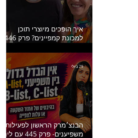
מנכ״לית Humanz ישראל
איך הופכים מיוצרי תוכן
למכונת קמפיינים? פרק 446
עם יערה אוחיון שותפה ב-izz
ומנהלת לשעבר של קהילת
היוצרים של טיקטוק
29 ביולי
הבנצ׳מרק הראשון לפעילות
משפיענים- פרק 445 עם לינוי