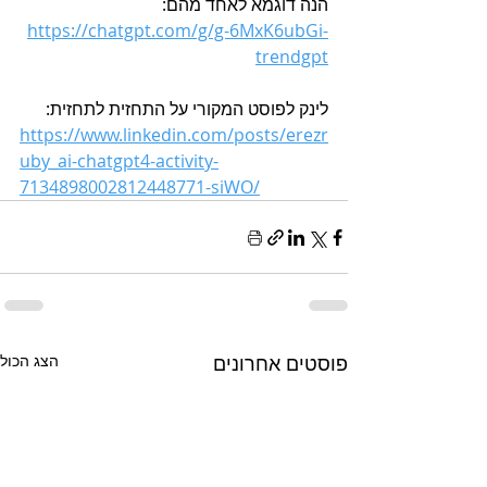
הנה דוגמא לאחד מהם: 
https://chatgpt.com/g/g-6MxK6ubGi-
trendgpt
לינק לפוסט המקורי על התחזית לתחזית:
https://www.linkedin.com/posts/erezr
uby_ai-chatgpt4-activity-
7134898002812448771-siWO/
פוסטים אחרונים
הצג הכול