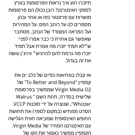
תיזכרו רגע איך נראות הפרסומות בארץ 
לספקי האינטרנט? רובן ככולן הם פרסומות 
מושרות עם פרזנטור כזה או אחר ובהן 
מספרים לנו על רוחב הפס, על המהירות 
ועל המראה המצודד של הנתב. מסתבר 
שאפשר גם אחרת כי כבר אמרו לפניי 
ש״לא תמיד יזכרו מה אמרת אבל תמיד 
יזכרו מה גרמת להם להרגיש״ ווירג׳ן עושה 
את זה בגדול.
אז קבלו במחיאות כפיים של כלב ים את 
קמפיין "To Better and Beyond" של 
Virgin Media O2 שממשיך בפרסומת 
שלישית בסדרה, תחת השם "Walrus 
Whizzer", שנוצרה על ידי סוכנות VCCP. 
הסרט ממחיש (במקום לספר) את תחושת 
החופש האינסופית שמביאה חווית הגלישה 
עם האינטרנט המהיר של Virgin Media. 
הקמפיין ממשיך כאמור את הקו של 