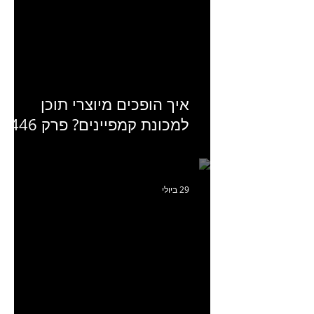
של אובר איטס
איך הופכים מיוצרי תוכן
למכונת קמפיינים? פרק 446
עם יערה אוחיון שותפה ב-izz
ומנהלת לשעבר של קהילת
היוצרים של טיקטוק
29 ביולי