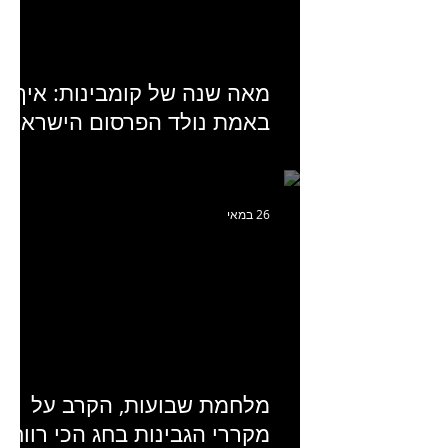
מאה שנה של קומבינות: איך
באמת נולד הפרסום הישראלי?
פרק 253 עם עמיר עירון-
מחבר הספר "מסע פרסום:
פרקים בחיי הפרסום הישראלי"
26 במאי
מלחמת שבועות, הקרב על
מקררי הגבינות בחג הכי רווחי