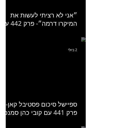
״אני לא רציתי לעשות את
המיקרו דרמה״- פרק 442 עם
איילת ניצן סמנכ״לית השיווק
של יד2
2 ביולי
ספיישל סיכום פסטיבל קאן-
פרק 441 עם קובי כהן סמנכ״
קריאייטיב באדלר חומסקי