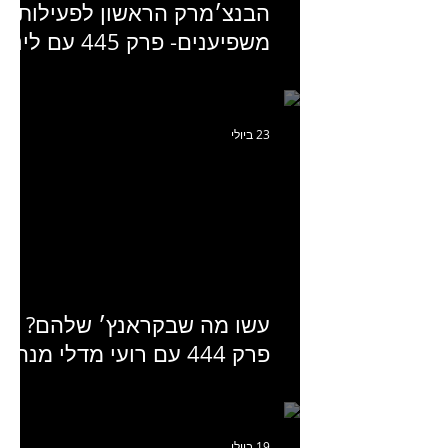
הבנצ׳מרק הראשון לפעילות
משפיענים- פרק 445 עם לינוי
יחזקאל אלבו מנכ״לית
Humanz ישראל
23 ביולי
עשו מה שבקראנץ׳ שלהם?
פרק 444 עם רועי מדלי מנהל
קריאייטיב בגליקמן על הקמפיי
האחרון של קראנץ׳
19 ביולי