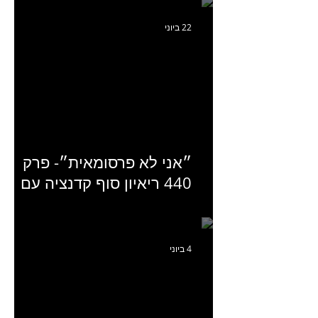
22 ביוני
״אני לא פרסומאית״- פרק
440 ריאיון סוף קדנציה עם
שלי שמיר קינן לשעבר
מנכ״לית באומן בר ריבנאי
4 ביוני