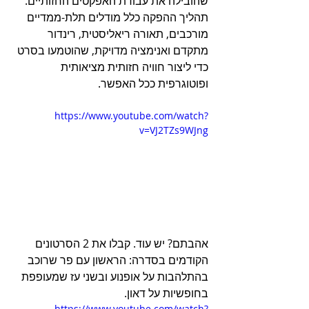
שהובילה את עבודת האפקטים החזותיים. 
תהליך ההפקה כלל מודלים תלת-ממדיים 
מורכבים, תאורה ריאליסטית, רינדור 
מתקדם ואנימציה מדויקת, שהוטמעו בסרט 
כדי ליצור חוויה חזותית מציאותית 
ופוטוגרפית ככל האפשר.
https://www.youtube.com/watch?
v=VJ2TZs9WJng
אהבתם? יש עוד. קבלו את 2 הסרטונים 
הקודמים בסדרה: הראשון עם פר שרוכב 
בהתלהבות על אופנוע ובשני עז שמעופפת 
בחופשיות על דאון.
https://www.youtube.com/watch?