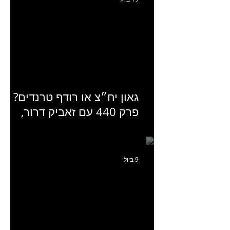
גאון יח״צ או רודף טרנדים?
פרק 440 עם זאביק דרור,
בעלים של משרד אסטרטגיה
ותקשורת
9 ביולי