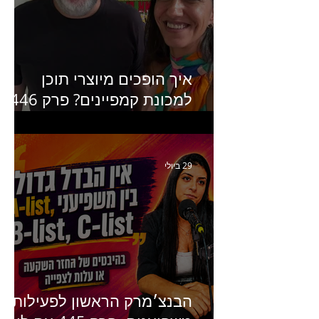
איך הופכים מיוצרי תוכן
למכונת קמפיינים? פרק 446
עם יערה אוחיון שותפה ב-izz
ומנהלת לשעבר של קהילת
היוצרים של טיקטוק
29 ביולי
הבנצ׳מרק הראשון לפעילות