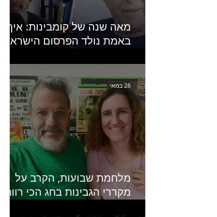
מאה שנה של קומבינות: איך
באמת נולד הפרסום הישראלי?
פרק 253 עם עמיר עירון-
מחבר הספר "מסע פרסום:
פרקים בחיי הפרסום הישראלי"
26 במאי
מלחמת שבועות, הקרב על
מקררי הגבינות בחג הכי רווחי
בשנה- פרק 438 עם מעין דר,