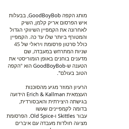
מותג הקפה
 GoodBoyBob, 
בבעלות 
איש הפרסום אריק קלמן, השיק 
לאחרונה את הקמפיין השיווקי הגדול 
והמטורף ביותר שלו עד כה. הקמפיין 
כולל סרטון פרסומת ויראלי של 45 
שניות המתרחש במעבדה, שם 
מדענים בוחנים באופן הומוריסטי את 
הטענה ש
-GoodBoyBob 
הוא "הקפה 
הטוב בעולם
".
הרעיון המוזר מגיע מהסוכנות 
העצמאית
 Erich & Kallman 
הידועה 
בגישתה היצירתית והאבסורדית, 
בדומה לקמפיינים שעשו 
עבור
 Skittles 
ו
-Old Spice. 
הפרסומת 
מציגה חולדות מעבדה עם איברים 