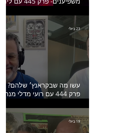
משפיענים- פרק 445 עם לינוי
יחזקאל אלבו מנכ״לית
Humanz ישראל
23 ביולי
עשו מה שבקראנץ׳ שלהם?
פרק 444 עם רועי מדלי מנהל
קריאייטיב בגליקמן על הקמפיי
האחרון של קראנץ׳
19 ביולי