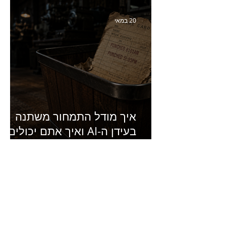
סמנכ״לית השיווק והמכירות
של מחלבות גד
20 במאי
איך מודל התמחור משתנה
בעידן ה-AI ואיך אתם יכולים
להרוויח מזה?