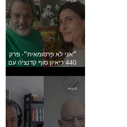
22 ביוני
״אני לא פרסומאית״- פרק
440 ריאיון סוף קדנציה עם
שלי שמיר קינן לשעבר
מנכ״לית באומן בר ריבנאי
4 ביוני