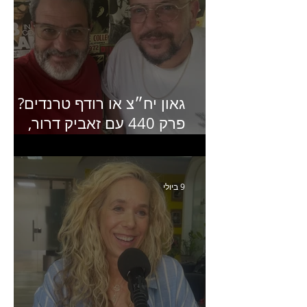
גאון יח״צ או רודף טרנדים?
פרק 440 עם זאביק דרור,
בעלים של משרד אסטרטגיה
ותקשורת
9 ביולי