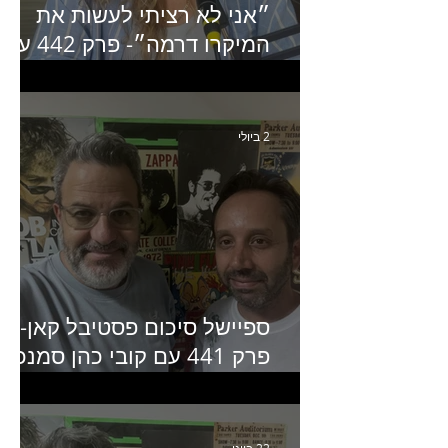
״אני לא רציתי לעשות את
המיקרו דרמה״- פרק 442 עם
איילת ניצן סמנכ״לית השיווק
של יד2
2 ביולי
ספיישל סיכום פסטיבל קאן-
פרק 441 עם קובי כהן סמנכ״
קריאייטיב באדלר חומסקי