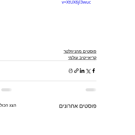
v=XtUX6jl3wuc
פוסטים מהניוזלטר
קריאייטיב עולמי
פוסטים אחרונים
הצג הכול