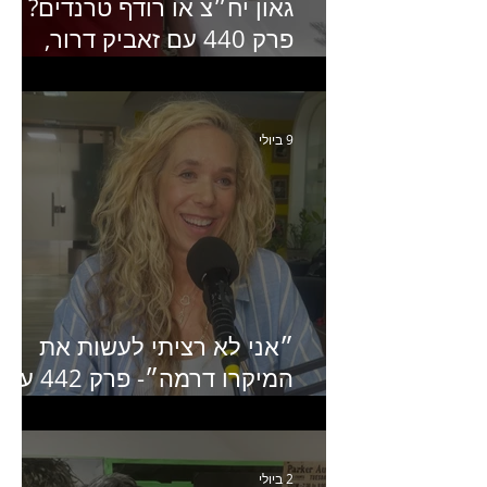
גאון יח״צ או רודף טרנדים?
פרק 440 עם זאביק דרור,
בעלים של משרד אסטרטגיה
ותקשורת
9 ביולי
״אני לא רציתי לעשות את
המיקרו דרמה״- פרק 442 עם
איילת ניצן סמנכ״לית השיווק
של יד2
2 ביולי