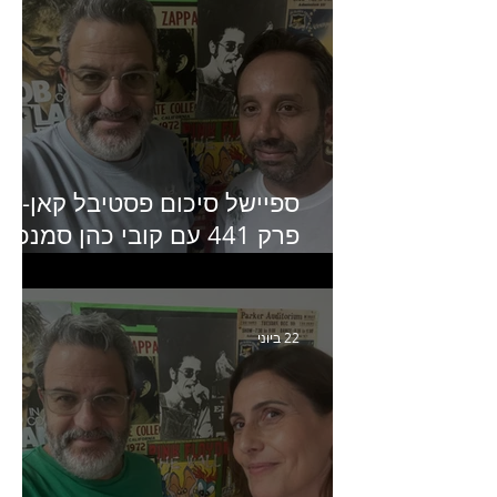
ספיישל סיכום פסטיבל קאן-
פרק 441 עם קובי כהן סמנכ״
קריאייטיב באדלר חומסקי
22 ביוני