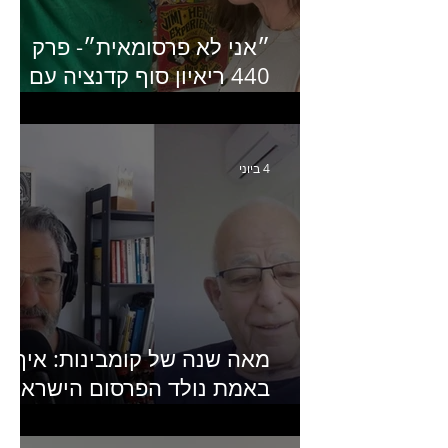
״אני לא פרסומאית״- פרק
440 ריאיון סוף קדנציה עם
שלי שמיר קינן לשעבר
מנכ״לית באומן בר ריבנאי
4 ביוני
מאה שנה של קומבינות: איך
באמת נולד הפרסום הישראלי?
פרק 253 עם עמיר עירון-
מחבר הספר "מסע פרסום: