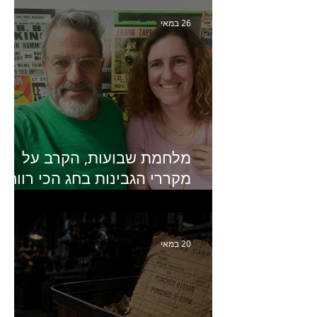
פרקים בחיי הפרסום הישראלי"
26 במאי
מלחמת שבועות, הקרב על
מקררי הגבינות בחג הכי רווחי
בשנה- פרק 438 עם מעין דר,
סמנכ״לית השיווק והמכירות
של מחלבות גד
20 במאי