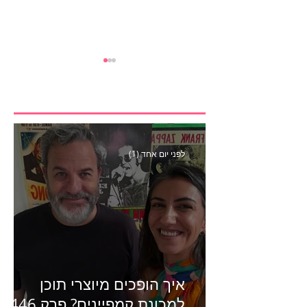
לפני יום אחד (1)
הבנצ׳מרק הראשון
לפעילות משפיענים- פרק
445 עם לינוי יחזקאל אלבו
מנכ״לית Humanz ישראל
איך הופכים מיוצרי תוכן
למכונת קמפיינים? פרק 446