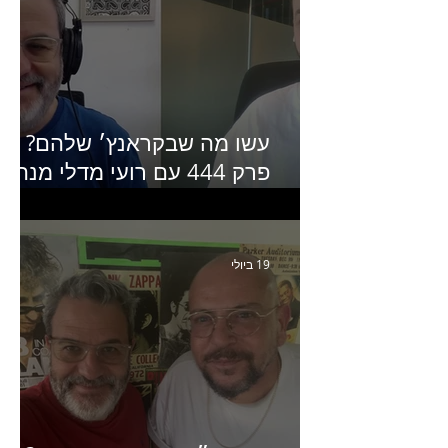
עשו מה שבקראנץ׳ שלהם?
פרק 444 עם רועי מדלי מנהל
קריאייטיב בגליקמן על הקמפיי
האחרון של קראנץ׳
19 ביולי