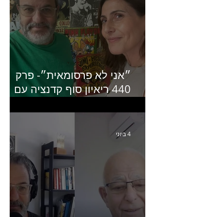
״אני לא פרסומאית״- פרק
440 ריאיון סוף קדנציה עם
שלי שמיר קינן לשעבר
מנכ״לית באומן בר ריבנאי
4 ביוני