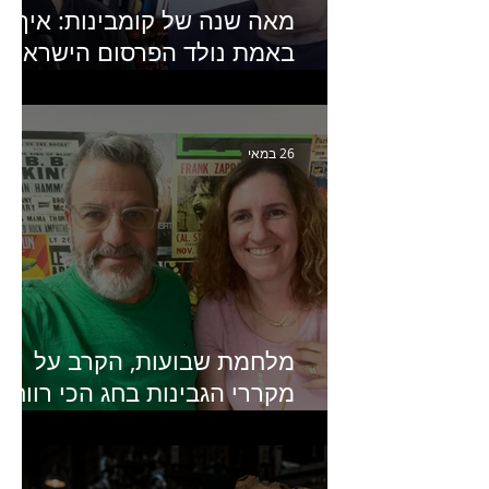
מאה שנה של קומבינות: איך
באמת נולד הפרסום הישראלי?
פרק 253 עם עמיר עירון-
מחבר הספר "מסע פרסום:
פרקים בחיי הפרסום הישראלי"
26 במאי
מלחמת שבועות, הקרב על
מקררי הגבינות בחג הכי רווחי
בשנה- פרק 438 עם מעין דר,
סמנכ״לית השיווק והמכירות
של מחלבות גד