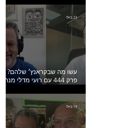
Humanz ישראל
23 ביולי
עשו מה שבקראנץ׳ שלהם?
פרק 444 עם רועי מדלי מנהל
קריאייטיב בגליקמן על הקמפיי
האחרון של קראנץ׳
19 ביולי