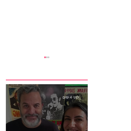
לפני 4 ימים
הבנצ׳מרק הראשון
לפעילות משפיענים- פרק
445 עם לינוי יחזקאל אלבו
מנכ״לית Humanz ישראל