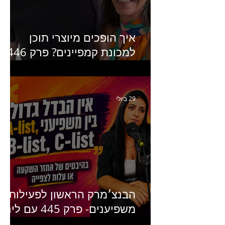
איך הופכים מיוצרי תוכן
למכונת קמפיינים? פרק 446
עם יערה אוחיון שותפה ב-izz
ומנהלת לשעבר של קהילת
היוצרים של טיקטוק
29 ביולי
הבנצ׳מרק הראשון לפעילות
משפיענים- פרק 445 עם לינוי
יחזקאל אלבו מנכ״לית