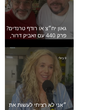
גאון יח״צ או רודף טרנדים?
פרק 440 עם זאביק דרור,
בעלים של משרד אסטרטגיה
ותקשורת
9 ביולי
״אני לא רציתי לעשות את