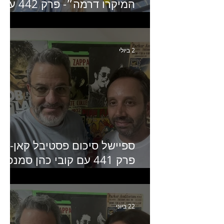
המיקרו דרמה״- פרק 442 עם
איילת ניצן סמנכ״לית השיווק
של יד2
2 ביולי
ספיישל סיכום פסטיבל קאן-
פרק 441 עם קובי כהן סמנכ״
קריאייטיב באדלר חומסקי
22 ביוני