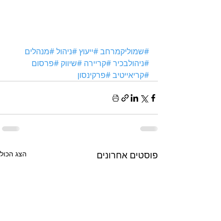
#שמוליקמרחב
#ייעוץ
#ניהול
#מנהלים
#ניהולבכיר
#קריירה
#שיווק
#פרסום
#קריאייטיב
#פרקינסון
פוסטים אחרונים
הצג הכול