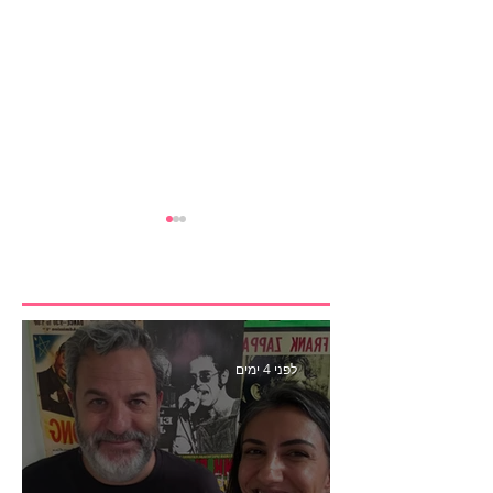
לפני 4 ימים
הבנצ׳מרק הראשון
לפעילות משפיענים- פרק
445 עם לינוי יחזקאל אלבו
מנכ״לית Humanz ישראל