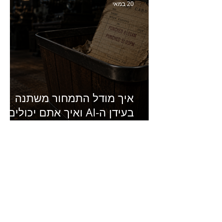
של מחלבות גד
20 במאי
איך מודל התמחור משתנה
בעידן ה-AI ואיך אתם יכולים
להרוויח מזה?