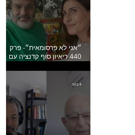
״אני לא פרסומאית״- פרק
440 ריאיון סוף קדנציה עם
שלי שמיר קינן לשעבר
מנכ״לית באומן בר ריבנאי
4 ביוני