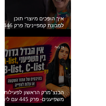
איך הופכים מיוצרי תוכן
למכונת קמפיינים? פרק 446
עם יערה אוחיון שותפה ב-izz
ומנהלת לשעבר של קהילת
היוצרים של טיקטוק
29 ביולי
הבנצ׳מרק הראשון לפעילות
משפיענים- פרק 445 עם לינוי
יחזקאל אלבו מנכ״לית