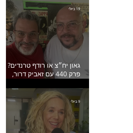
19 ביולי
גאון יח״צ או רודף טרנדים?
פרק 440 עם זאביק דרור,
בעלים של משרד אסטרטגיה
ותקשורת
9 ביולי