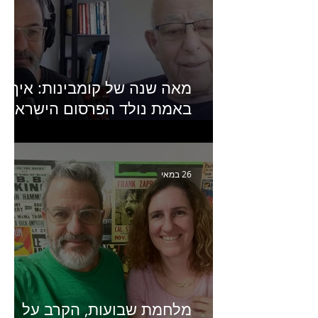
מאה שנה של קומבינות: איך
באמת נולד הפרסום הישראלי?
פרק 253 עם עמיר עירון-
מחבר הספר "מסע פרסום:
פרקים בחיי הפרסום הישראלי"
26 במאי
מלחמת שבועות, הקרב על