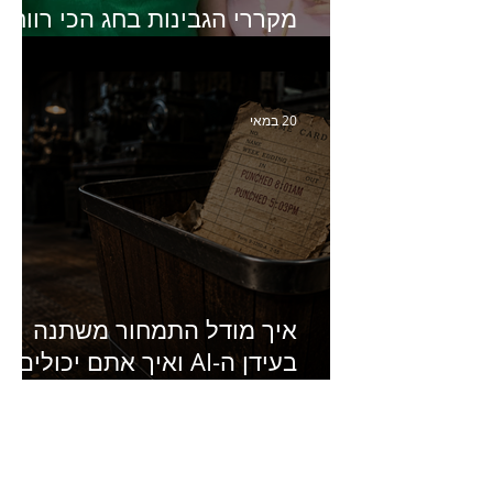
מקררי הגבינות בחג הכי רווחי
בשנה- פרק 438 עם מעין דר,
סמנכ״לית השיווק והמכירות
של מחלבות גד
20 במאי
איך מודל התמחור משתנה
בעידן ה-AI ואיך אתם יכולים
להרוויח מזה?