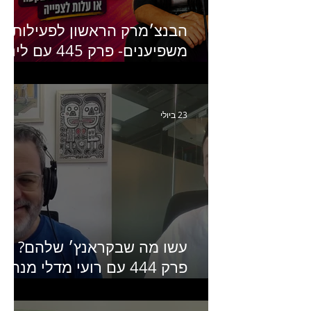
הבנצ׳מרק הראשון לפעילות
משפיענים- פרק 445 עם לינוי
יחזקאל אלבו מנכ״לית
Humanz ישראל
23 ביולי
עשו מה שבקראנץ׳ שלהם?
פרק 444 עם רועי מדלי מנהל
קריאייטיב בגליקמן על הקמפיי
האחרון של קראנץ׳