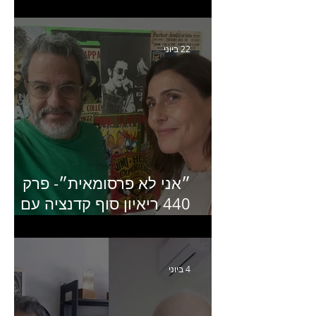
קריאייטיב באדלר חומסקי
22 ביוני
״אני לא פרסומאית״- פרק
440 ריאיון סוף קדנציה עם
שלי שמיר קינן לשעבר
מנכ״לית באומן בר ריבנאי
4 ביוני