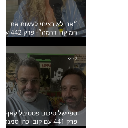
״אני לא רציתי לעשות את
המיקרו דרמה״- פרק 442 עם
איילת ניצן סמנכ״לית השיווק
של יד2
2 ביולי
ספיישל סיכום פסטיבל קאן-
פרק 441 עם קובי כהן סמנכ״