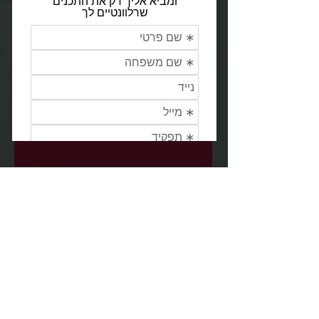
Send
מירן פחמן
סמטת השילוח 9, רמת גן
Meiranp@gmail.com
Tel:
972-54-
7694949