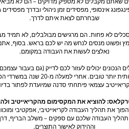
ם שאתם מקבלים לא מספיק מדויקים – הם לא מביאים
פינגפונג אינסופי, מפסידים זמן ניהולי ובדרך מפסידי
שבחרתם לצאת איתם לדרך.
כלים לא פחות. הם מרגישים מבולבלים, לא תמיד מב
 ופשוט מנסים לנחש מה יש לכם בראש. בסוף, אתם ג
נאלצים לעשות את העבודה במקומם.
ם הנכונים יכולים לעזור לכם לדייק (גם בעבור עצמכ
ית יותר טובים.
​
אחרי למעלה מ-20 שנה 
 קריאייטיב עצמאי פיתחתי סדנה שמיועדת לפתור בדיוק
לאס: להוציא את המקסימום מהקריאייטיב ולהב
הפוך את תהליך העבודה לקריאייטיבי, אפקטיבי ומוכוו
תהליך העבודה שלכם עם ספקים – משלב הבריף, דרך ש
וההידוק לאישור התוצרים.