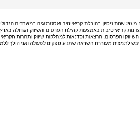
בעלים של 'Creative First' עם למעלה מ-20 שנות ניסיון בהובלת קריאייטיב ואסטרטגיה ב
t Text" or double click on the text box to start editing the co
שיווק והפרסום, הרצאות וסדנאות למחלקות שיווק ותחרות הקריאייטי
ך יבש לתמצית מעוררת השראה שתניע ספקים לפעולה ואני הולך ללמד
 Name
Email
S