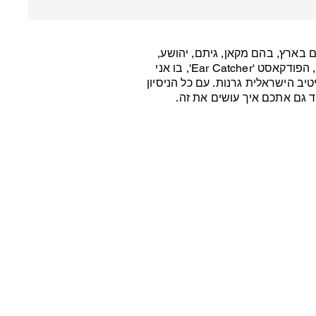
Get a Quote
משרדים הגדולים בארץ, בהם מקאן, גיתם, יהושע,
פוגל ועוד. החברה מתמחה בקידום מצוינות קריאייטיבית באמצעות קהילת הפרסום והשיווק הגדולה בארץ, הפודקאסט 'Ear Catcher', בו אני
This is a Paragraph. Click on "Edi
ב הישראלית גרנות. עם כל הניסיון
 גם אתכם איך עושים את זה.
First Name
Last