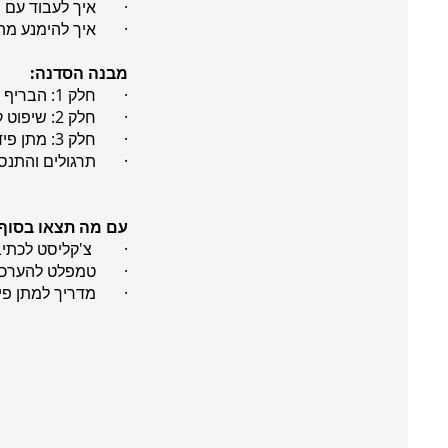
· איך לעבוד עם ספ
· איך להימנע מתיקו
מבנה הסדנה:
· חלק 1: הבריף המושלם – מה הופך בריף לאפקטיבי, מהם המרכיבים הקריטיים, וכיצד להימנע מהנחיות מעורפלות.
· חלק 2: שיפוט קריאייטיבי נכון – איך להחליט אם הקריאייטיב עונה על הבריף ומהם הכלים לניתוח תוצרים יצירתיים.
· חלק 3: מתן פידבק לספקים – איך להעביר משוב שלא פוגע ביצירתיות, אלא משפר את התוצאה הסופית.
· תרגולים והתנסות 
עם מה תצאו בסוף
· צ'קליסט לכתיבת
· טמפלט להערכת קר
· מדריך למתן פיד