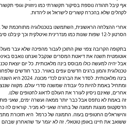
אף קיבל תהודה נוספת בסיקור תקשורתי כמו ניוזוויק וגופי תקשו
לקהלים שלא בהכרח קשורים לישראל או ליהדות. 
אחרי ההצלחה הראשונית, השתמשנו בטכנולוגיה מתוחכמת של ב
הסרטון ל-12 שפות שונות כמו מנדרינית ואיטלקית וכך קיבלנו סיבוב נוסף של קהל חדש.
בתקופה הקרובה צפוי שוק התוכן לעבור מהפיכה שלא עבר מעולם.
אוטומטית תשנה את דיאטת המסרים שנקבל ואנחנו נואבס באינסוף
אבל יהיה למעשה כולו מבוסס בינה מלאכותית. כל יום יוצאת טכנו
טכנולוגית והמון ברגים חדשים עפים באוויר. כבר חודשים שלפחו
בינה מלאכותית. לסדר א
ומתחיל באמת להיות כלי עבודה שמשנה סדרי עולם. מקווה שננצל
אחרים, שאינם ניסיון לעורר את העולם לדאוג לחטופים שלנו. 
זה באמת לא נתפס אבל כבר יותר ממאה ועשרה ימים, שאני פות
והישראלים החטופים בעזה. התמונה של כרמל  היא תזכורת מתמד
ששואב את חיינו באופן טוטאלי. זה לא יגמר עד שהאחרון שבהם י