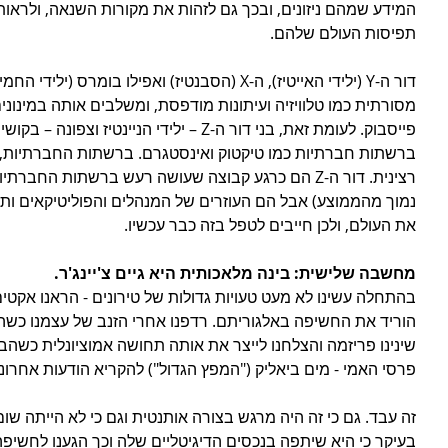
המידע שמהם ניזונים, ובכך גם לזהות את מקורות השנאה, ולראות
תפיסות העולם שלהם.
דור ה-Y (ילידי האייטיז), ה-X (הסבנטיז) ואפילו בו
מסורתית כמו טלוויזיה ועיתונות מודפסת, ומשלבים אותה במינונ
פייסבוק. לעומת זאת, בני דור ה-Z – ילידי הניי
ברשתות חברתיות כמו טיקטוק ואינסטגרם. ברשתות החברתיות,
רצינית. דור ה-Z הם כרגע קבוצה שעושה רעש ברשתות החב
נמוך מהממוצע) אבל הם העוזרים של המנהלים והפוליטיקאים ותו
את העולם, ולכן חייבים לטפל בזה כבר עכשיו.
מחשבה שלישית: בינה מלאכותית היא גיים צ'יינג'ר. 
בהתחלה עשינו לא מעט טעויות גדולות של טירונים - הראנו אקטים 
הוריד את החשיפה באלגוריתם. רדפנו אחרי הזנב של עצמנו כשה
שינינו פריזמה והצלחנו לייצר את אותה תחושה אמוציונלית כשהב
פרסי האמי - מים ביאליק ("המפץ הגדול") להקריא הודעות אחרונ
זה עבד. גם כי זה היה מרגש בצורה אותנטית וגם כי לא הייתה שום
בעיקר כי היא שיתפה בנכסים הדיגיטליים שלה וכך הגענו לחשיפה