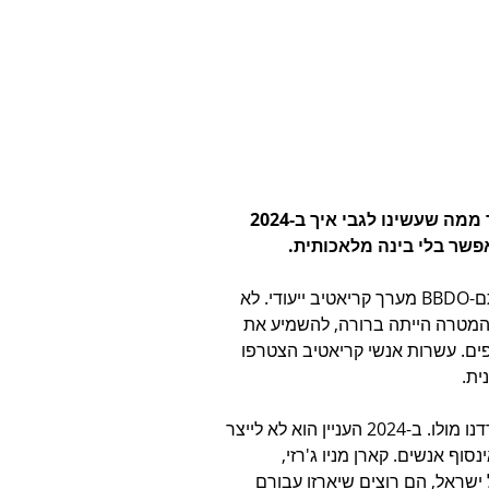
איך נשאבנו לקמפיין עולמי על סטרואידים ומה אפשר ללמוד ממה שעשינו לגבי איך ב-2024 
בעוד שישראל נערכה למערכה בעזה אל מול החמאס, הוקם בגיתם-BBDO מערך קריאטיב ייעודי. לא 
המטרה הייתה ברורה, להשמיע את 
ים. עשרות אנשי קריאטיב הצטרפו 
ית.
זה אתגר מקצועי מוטרף ומורכב יותר ממה שכולנו אי פעם התמודדנו מולו. ב-2024 העניין הוא לא לייצר 
וף אנשים. קארן מניו ג'רזי, 
ישראל, הם רוצים שיארזו עבורם 