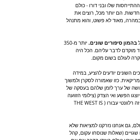
תייחסות שלו ובני דורו - כולם 
דשות. הם יותר מכל, רוצים את 
במהרה, מאוד לא פשוט, והוא מתנהל 
 בהמון סיפורים שונים.
 יותר מ-350 
וגים שעוד מוקדם לדבר עליהם. הכל היה 
רה לעולם בשום מקום. 
 השונים יודעים להציע, במידה 
יקאית. כזו שאמורה לסקרן ולמשוך 
חושה של ערך לזמן שלהם בעסקה של 
גו הפשע ואי הצדק (צילומי הזוועה 
מהמסיבה) , ואז יגיע הנבל (HAMAS IS ISIS) ואז הצופה יבין למה זה רלוונטי עבורו (THE WEST IS 
לם, גם אנחנו נזרקנו למציאות שלא 
 שגויים (שאלות שנוסחו עקום, קהל 