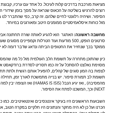
מציאות מורכבת בדרכים קלות לעיכול. כל אחד עם ערכיו, קבוצת הה
רוצים להרגיש בשליטה על הכאוס שנראה על מסך בזמן שידורי הח
הסיפור. ושיהיה רלוונטי לחיים שלהם. זה קרב, כפי שהתברר לנו 
מול כוחות איסלאמיסטיים ממומנים היטב ומאורגנים במיוחד. 
מחשבה ראשונה:
 האתגר  הוא להגיע לאותה שורה תחתונה אבל
סרטונים הופקו, 500 מודעות ועוד הטרלות וקמפיינים מס
ממוקד בכך שנחזיר את החטופים הביתה ונדאג שדבר דומה לא יק
כיון שהתוכן מתחרה על תשומת הלב העולמית מול כל מה שהמסכים
מסוימת נאלצנו להסתכל על זה כמו תסריט לסדרת ברודקאסט אמר
לצפות בה המון סוגים של קהלים, להפעיל אותם רגשית ולתת ת
תשומת לב תמורת סיפור. יש בנייה מתמשכת לאורך זמן, תחילה יוצ
NEXT) וכך, המשכנו לפתח את הסיפור.
השבועות הראשונים היו בעיקר אינטנסיבים ואינטואיטיבים. כמו כו
הכרנו ועל כן לא היה מחקר והנתונים היו חלקיים במקרה הטוב, או