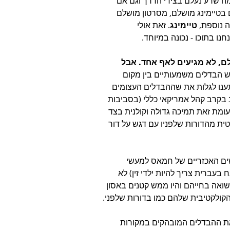
מה שרע נעלם בצידי הדרך וגם אם 
ם בטיימינג מושלם, מסרטון מושלם 
 נוספת, 
טיימינג
. זאת אולי 
ו בתוכו - נכונה במיוחד.
ם, לא מגיעים לאף אחד. אבל 
ש הבדלים משמעותיים בין מקום 
ענו לגלות את שההבדלים העצומים 
ב בקרב קהל אמריקאי כללי (בסביבות 
מיכה בישראל ולעומת זאת תמיכה גדולה וקולנית בצד 
בים ששונים דרמטית מהדורות שלפניו עם דגש על דור 
ים האכזריים של חמאס למעשי 
מהר שבני דור ה-Z (נראה לי המונח בעברית צריך להיות ילדי זין) לא 
שואה בחייהם והיו ממש קטנים באסון 
ולקטיבית שלהם כמו בדורות שלפני.
ת ההבדלים המובהקים במקורות 