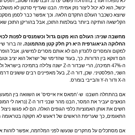
לא מפולח ועוד). בהתחלה פשוט יצרנו. הבנו שמה שטוב, תופס ו
יכשל, הוא לא יכול ליצור נזק אמיתי. הבנו שעדיף סרטון לא מושל
שיוצא כשכבר העולם התקדם הלאה. וכך אפשר כבר לסמן מסקנה
הקלישאה הותיקה ביותר בעולמות התוכן, אבל בהוריקן התוכן שאנחנ
מחשבה שניה: העולם הוא מקום גדול וכשמנסים לפנות לכול
החלוקה הגיאוגרפית היא רק חלק קטן מהתמונה.
 זה ברור שי
למקום והמסרים ללונדון הם לא אותם מסרים למישיגן. אבל הופת
הם דווקא בין הדורות. כך, בעוד שהדימוי של ישראל הוא יציב וטו
ה-47% תמיכה), הרי שבדור ה-Z ישנה צלילה בת
השני, הפלסטיני. שכן, דור ה-Z, בעל מאפיינים ר
ה-X ודור ה-Y והבייבי בומרס. 
אם בהתחלה חשבנו  ש-'חמאס איז אייסיס' או השוואה בין המעש
הנאצים יעביר את המסר, הבנו 
חשים את אותן האמוציות כלפי הגופים האלה. הם לא פגשו ניצול 
התאומים, כך שעריפת הראשים של דאעש לא חקוקה בטראומה הק
אם מסתכלים על מחקרים שנעשו לפני המלחמה, אפשר לזהות א