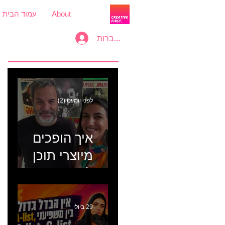
About
עמוד הבית
להתחברות
לפני יומיים (2)
איך הופכים
מיוצרי תוכן
למכונת
קמפיינים? פרק
446 עם יערה
29 ביולי