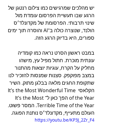
יש מהלכים שמרגישים כמו צילום רנטגן של 
הרגע שבו תעשיית הפרסום עומדת מול 
שינוי תרבותי. הפרסומת של מקדונלד׳ס 
הולנד, שנוצרה כולה ב־AI והוסרה תוך ימים 
ספורים, היא בדיוק הרגע הזה.
במבט ראשון הסרט נראה כמו קומדיה 
עונתית מוכרת. חתול מפיל עץ, מישהו 
מחליק על הקרח, עוגיות יוצאות מהתנור 
במצב מפוקפק. סצנות שמנסות להזכיר לנו 
שתקופת החגים מלאה בבלגן מתוק. השיר 
הקלאסי It’s the Most Wonderful Time 
of the Year הפך כאן ל־It’s the Most 
Terrible Time of the Year. המסר פשוט. 
העולם מתעייף, מקדונלד׳ס נותנת הפוגה.
https://youtu.be/KP3J_2Zr_F4