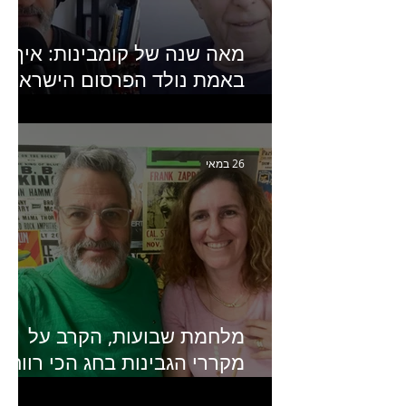
מאה שנה של קומבינות: איך
באמת נולד הפרסום הישראלי?
פרק 253 עם עמיר עירון-
מחבר הספר "מסע פרסום:
פרקים בחיי הפרסום הישראלי"
26 במאי
מלחמת שבועות, הקרב על
מקררי הגבינות בחג הכי רווחי
בשנה- פרק 438 עם מעין דר,