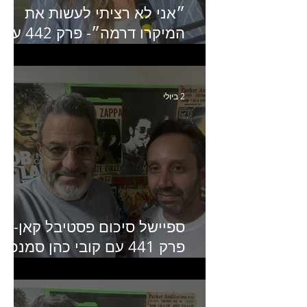
״אני לא רציתי לעשות את
המיקרו דרמה״- פרק 442 עם
איילת ניצן סמנכ״לית השיווק
של יד2
2 ביולי
ספיישל סיכום פסטיבל קאן-
פרק 441 עם קובי כהן סמנכ״
קריאייטיב באדלר חומסקי