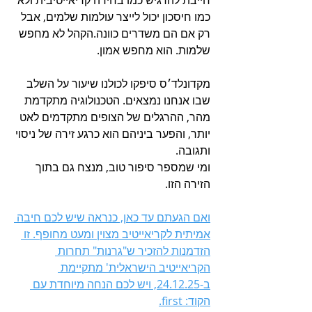
חייבת להרגיש כמו בחירה קריאייטיבית ולא 
כמו חיסכון יכול לייצר עולמות שלמים, אבל 
רק אם הם משדרים כוונה.הקהל לא מחפש 
שלמות. הוא מחפש אמון.
מקדונלד׳ס סיפקו לכולנו שיעור על השלב 
שבו אנחנו נמצאים. הטכנולוגיה מתקדמת 
מהר, ההרגלים של הצופים מתקדמים לאט 
יותר, והפער ביניהם הוא כרגע זירה של ניסוי 
ותגובה.
ומי שמספר סיפור טוב, מנצח גם בתוך 
הזירה הזו.
ואם הגעתם עד כאן, כנראה שיש לכם חיבה 
אמיתית לקריאייטיב מצוין ומעט מחופף. זו 
הזדמנות להזכיר ש"גרנות" תחרות 
הקריאייטיב הישראלית' מתקיימת 
ב-24.12.25, ויש לכם הנחה מיוחדת עם 
הקוד: first.