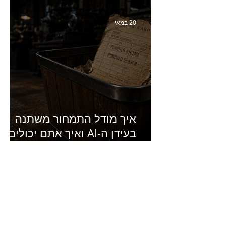
סמנכ״לית השיווק והמכירות
של מחלבות גד
20 במאי
איך מודל התמחור משתנה
בעידן ה-AI ואיך אתם יכולים
להרוויח מזה?