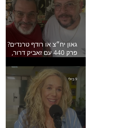
גאון יח״צ או רודף טרנדים?
פרק 440 עם זאביק דרור,
בעלים של משרד אסטרטגיה
ותקשורת
9 ביולי