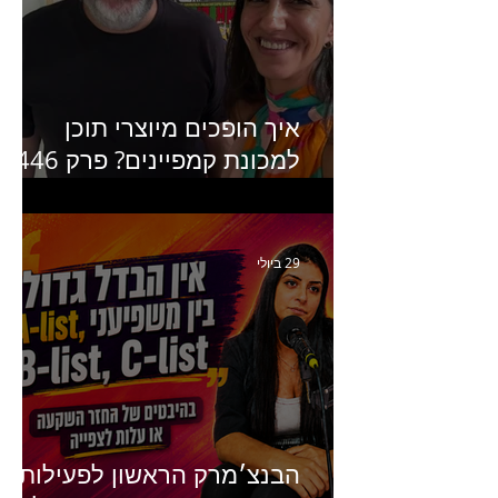
מנכ״לית באומן בר ריבנאי
איך הופכים מיוצרי תוכן
למכונת קמפיינים? פרק 446
עם יערה אוחיון שותפה ב-izz
ומנהלת לשעבר של קהילת
היוצרים של טיקטוק
29 ביולי
הבנצ׳מרק הראשון לפעילות