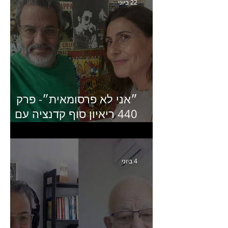
22 ביוני
״אני לא פרסומאית״- פרק
440 ריאיון סוף קדנציה עם
שלי שמיר קינן לשעבר
מנכ״לית באומן בר ריבנאי
4 ביוני