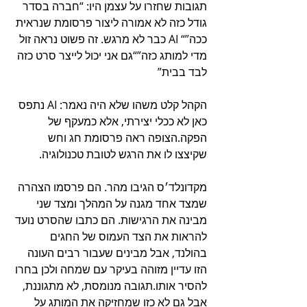
תגובות שחזרו על עצמן היו: “חברה בסדר 
גודל כזה לא אמורה ליצור פרסומת שנראית 
ככה”“ AI כבר לא מרגש. זה פשוט נראה זול 
מדי למותג כזה”“גם אני יכול לייצר סרט כזה 
לבד בבית”
הקהל קלט משהו שלא היה נאמר: AI נתפס 
כאן לא ככלי יצירתי, אלא כמעקף של 
הפקה.הצופה ראה פרסומת חג וחש 
שקיצצו לו את הרגש לטובת טכנולוגיה.
מקדונלד׳ס הגיבו מהר. הם פרסמו הצהרה 
שמצד אחד מגנה על המהלך ומצד שני 
מבינה את הרגישות. הם כתבו שהסרט נועד 
להראות את הצד העמוס של החגים 
בהולנד, אבל מבינים שעבור רבים העונה 
הזו עדיין מזוהה בעיקר עם שמחה ולכן בחרו 
להסיר אותו.תגובה מנומסת, לא מתגוננת, 
אבל גם לא כזו שמחזיקה את המותג על 