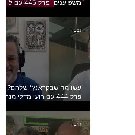
משפיענים- פרק 445 עם לינוי
יחזקאל אלבו מנכ״לית
Humanz ישראל
23 ביולי
עשו מה שבקראנץ׳ שלהם?
פרק 444 עם רועי מדלי מנהל
קריאייטיב בגליקמן על הקמפיי
האחרון של קראנץ׳
19 ביולי