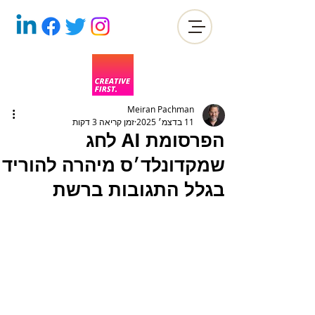
Meiran Pachman
11 בדצמ׳ 2025
זמן קריאה 3 דקות
הפרסומת AI לחג
שמקדונלד׳ס מיהרה להוריד
בגלל התגובות ברשת