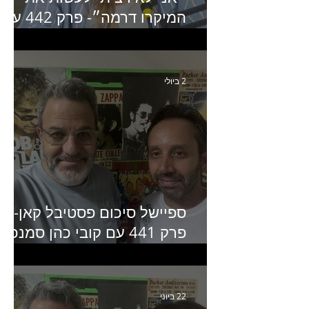
המיקרו דרמה״- פרק 442 עם
איילת ניצן סמנכ״לית השיווק
של יד2
2 ביולי
ספיישל סיכום פסטיבל קאן-
פרק 441 עם קובי כהן סמנכ״
קריאייטיב באדלר חומסקי
22 ביוני