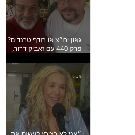
גאון יח״צ או רודף טרנדים?
פרק 440 עם זאביק דרור,
בעלים של משרד אסטרטגיה
ותקשורת
9 ביולי
״אני לא רציתי לעשות את