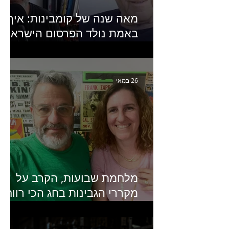
מאה שנה של קומבינות: איך
באמת נולד הפרסום הישראלי?
פרק 253 עם עמיר עירון-
מחבר הספר "מסע פרסום:
פרקים בחיי הפרסום הישראלי"
26 במאי
מלחמת שבועות, הקרב על
מקררי הגבינות בחג הכי רווחי
בשנה- פרק 438 עם מעין דר,
סמנכ״לית השיווק והמכירות