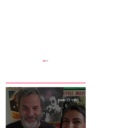
לפני 15 שעות
איך עוברים לנהל שיווק
בחברה גלובלית? ear
catcher 254 עם שירי