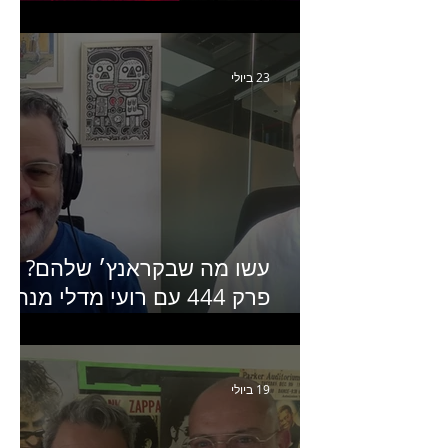
יחזקאל אלבו מנכ״לית
Humanz ישראל
23 ביולי
עשו מה שבקראנץ׳ שלהם?
פרק 444 עם רועי מדלי מנהל
קריאייטיב בגליקמן על הקמפיי
האחרון של קראנץ׳
19 ביולי