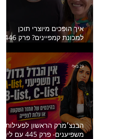
גורברד שותפה ב-GCMO
איך הופכים מיוצרי תוכן
למכונת קמפיינים? פרק 446
עם יערה אוחיון שותפה ב-izz
ומנהלת לשעבר של קהילת
היוצרים של טיקטוק
29 ביולי
הבנצ׳מרק הראשון לפעילות
משפיענים- פרק 445 עם לינוי