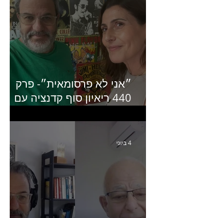
״אני לא פרסומאית״- פרק
440 ריאיון סוף קדנציה עם
שלי שמיר קינן לשעבר
מנכ״לית באומן בר ריבנאי
4 ביוני