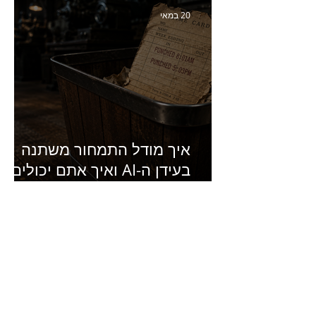
של מחלבות גד
20 במאי
איך מודל התמחור משתנה
בעידן ה-AI ואיך אתם יכולים
להרוויח מזה?