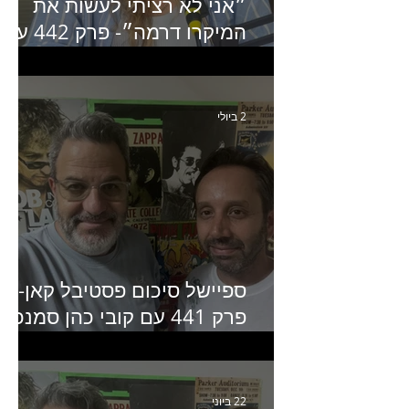
״אני לא רציתי לעשות את
המיקרו דרמה״- פרק 442 עם
איילת ניצן סמנכ״לית השיווק
של יד2
2 ביולי
ספיישל סיכום פסטיבל קאן-
פרק 441 עם קובי כהן סמנכ״
קריאייטיב באדלר חומסקי
22 ביוני