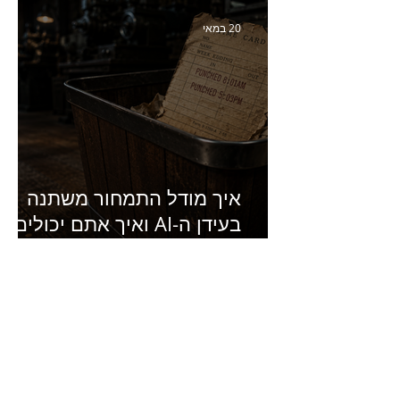
של מחלבות גד
20 במאי
איך מודל התמחור משתנה
בעידן ה-AI ואיך אתם יכולים
להרוויח מזה?