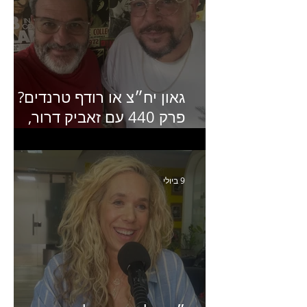
גאון יח״צ או רודף טרנדים?
פרק 440 עם זאביק דרור,
בעלים של משרד אסטרטגיה
ותקשורת
9 ביולי