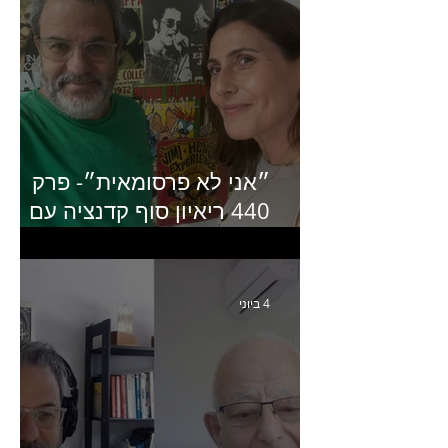
״אני לא פרסומאית״- פרק
440 ריאיון סוף קדנציה עם
שלי שמיר קינן לשעבר
מנכ״לית באומן בר ריבנאי
4 ביוני