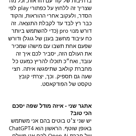
בו תיבות של קוד עם הוראות, וכל מה 
שצריך זה ללחוץ על כפתורי play לפי 
הסדר, ולעקוב אחרי ההוראות, והקוד 
כבר רץ לבד עד לקבלת התוצאה. זה 
דורש מנוי pro (כדי להשתמש ביותר 
כח עיבוד מחשב בענן של גוגל) ודורש 
שפעם אחת תשבו עם מישהו שמכיר 
את העולם הזה, יסביר לכם איך זה 
עובד, ואח״כ תוכלו להריץ כמעט כל 
מחברת קולאב שתיפגשו איתה. חצי 
שעה גם תספיק. וכך, יצרתי קובץ 
טקסט של הפודקאסט.
אתגר שני - איזה מודל שפה יסכם 
הכי טוב?
יש שני צ׳ט בוטים בהם אני משתמש 
באופן שוטף. הראשון הוא ChatGPT4 
של חברת Open Ai להם אני משלם 