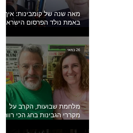
מאה שנה של קומבינות: איך
באמת נולד הפרסום הישראלי?
פרק 253 עם עמיר עירון-
מחבר הספר "מסע פרסום:
פרקים בחיי הפרסום הישראלי"
26 במאי
מלחמת שבועות, הקרב על
מקררי הגבינות בחג הכי רווחי
בשנה- פרק 438 עם מעין דר,
סמנכ״לית השיווק והמכירות