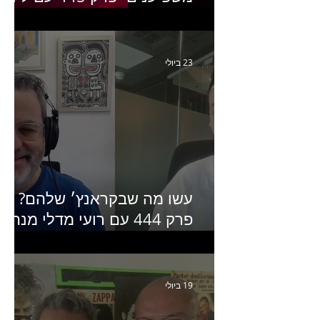
יחזקאל אלבו מנכ״לית
Humanz ישראל
23 ביולי
עשו מה שבקראנץ׳ שלהם?
פרק 444 עם רועי מדלי מנהל
קריאייטיב בגליקמן על הקמפיי
האחרון של קראנץ׳
19 ביולי