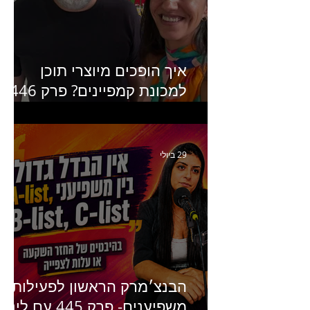
איך הופכים מיוצרי תוכן
למכונת קמפיינים? פרק 446
עם יערה אוחיון שותפה ב-izz
ומנהלת לשעבר של קהילת
היוצרים של טיקטוק
29 ביולי
הבנצ׳מרק הראשון לפעילות
משפיענים- פרק 445 עם לינוי