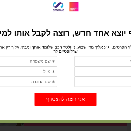
צלייה עצמית - טרנד ה-AI הכי
מצחיק
בעידן שבו ה-AI מחלחל לכל תחום בחיינו, מתבקש
שנמצא דרכים חדשות לשלב את הטכנולוגיה גם
בהומור. אחד הטרנדים היותר מעניינים וחדשניים
שצובר...
Meiran Pachman
20 ביולי 2024
זמן קריאה 1 דקות
מוכנים לערער על כל מה שאתם
יודעים על שיווק? פרק 364 עם יקי
גני שותף בסטאף המובילה תהליכי
חדשנות בארגונים
האם תהיו מוכנים לשאול ״מה אם״ ולבחון את הנחות
היסוד שלכם בעבודת השיווק? יקי גני, אחד השותפים
ב״סטאף״ המובילה תהליכי חדשנות בארגונים,