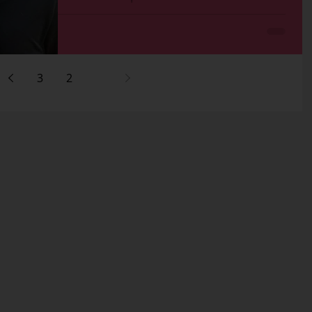
גיא בר, היה כבר מנכ״ל משרד פרסום, מנהל
קריאייטיב ראשי במשרד אחר וגם סטארטאפיסט
ועצמאי. לאחרונה הוא חזר לקבוצת גיתם בתפקיד
חדש ומסקרן- ...
3
2
1