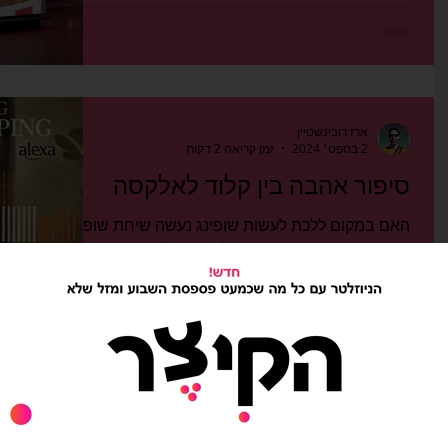
אני לא צריך לספר לכם שאנחנו כבר לגמרי חיים בעידן
שבו הבינה המלאכותית משתלטת על הכל. אבל האם
היא יכולה גם להשתלט על עולם הקולינריה? KFC...
ארז רובינשטיין
2 בספט׳ 2024
זמן קריאה 2 דקות
סיפור אהבה בין קלוד לאלקסה
האם במקום ללכת לעשות שופינג נעשה שיחת שופינג?
אמזון הכריזה כי תשתמש בצ׳טבוט קלוד בגירסה
החדשה והמשודרגת של העוזר הקולי שלה, אלקסה.
אמזון,...
ארז רובינשטיין
26 באוג׳ 2024
זמן קריאה 3 דקות