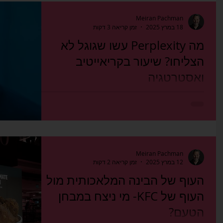
Meiran Pachman
18 במרץ 2025
זמן קריאה 3 דקות
מה Perplexity עשו שגוגל לא
הצליחו? שיעור בקריאייטיב
ואסטרטגיה
שנים לימדו אותנו שלפרסומות יש מבנה קבוע – 20
שניות של קריאייטיב שתופס את העין הצופה ומבדר
אותו ואז 10 שניות של 'דבר המפרסם' שבו מדברים
על...
Meiran Pachman
12 במרץ 2025
זמן קריאה 2 דקות
העוף של הבינה המלאכותית מול
העוף של KFC- מי ניצח במבחן
הטעם?