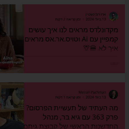
שותף...
ארז רובינשטיין
13 ביולי 2024
זמן קריאה 2 דקות
מקדונלדס מראים לנו איך עושים
קמפיין עם Ai וטויס.אר.אס מראים
איך לא 🍔🦒
כמו עם כל טכנולוגיה חדשה, גם המשפט ״תעשה לי
קמפיין עם Ai״ נשמע לאחרונה כמעט בכל מסדרונות
משרדי הפרסום והשיווק. אך הבאזז של הבינה הוא
לא...
Meiran Pachman
13 ביולי 2024
זמן קריאה 1 דקות
מה העתיד של תעשיית הפרסום?
פרק 363 עם גיא בר, מנהל
החדשנות הראשי של קבוצת גיתם