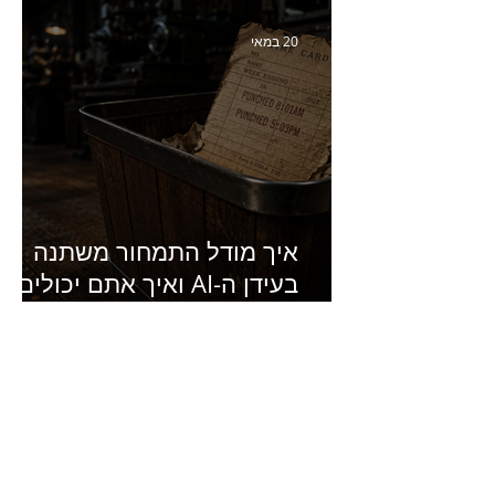
סמנכ״לית השיווק והמכירות
של מחלבות גד
20 במאי
איך מודל התמחור משתנה
בעידן ה-AI ואיך אתם יכולים
להרוויח מזה?