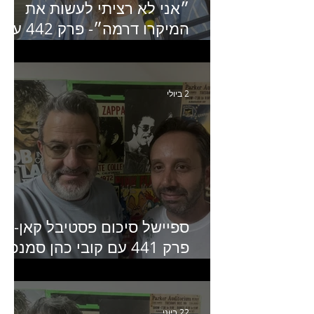
״אני לא רציתי לעשות את
המיקרו דרמה״- פרק 442 עם
איילת ניצן סמנכ״לית השיווק
של יד2
2 ביולי
ספיישל סיכום פסטיבל קאן-
פרק 441 עם קובי כהן סמנכ״
קריאייטיב באדלר חומסקי
22 ביוני