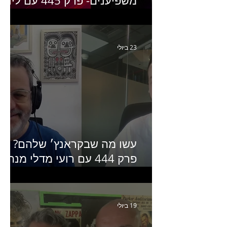
משפיענים- פרק 445 עם לינוי
יחזקאל אלבו מנכ״לית
Humanz ישראל
23 ביולי
עשו מה שבקראנץ׳ שלהם?
פרק 444 עם רועי מדלי מנהל
קריאייטיב בגליקמן על הקמפיי
האחרון של קראנץ׳
19 ביולי