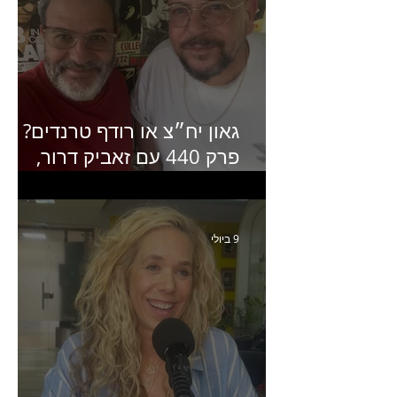
גאון יח״צ או רודף טרנדים?
פרק 440 עם זאביק דרור,
בעלים של משרד אסטרטגיה
ותקשורת
9 ביולי