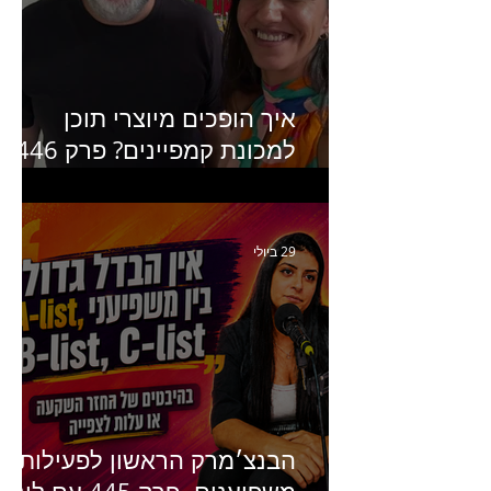
מנכ״לית Humanz ישראל
איך הופכים מיוצרי תוכן
למכונת קמפיינים? פרק 446
עם יערה אוחיון שותפה ב-izz
ומנהלת לשעבר של קהילת
היוצרים של טיקטוק
29 ביולי
הבנצ׳מרק הראשון לפעילות