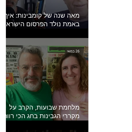
מאה שנה של קומבינות: איך
באמת נולד הפרסום הישראלי?
פרק 253 עם עמיר עירון-
מחבר הספר "מסע פרסום:
פרקים בחיי הפרסום הישראלי"
26 במאי
מלחמת שבועות, הקרב על
מקררי הגבינות בחג הכי רווחי
בשנה- פרק 438 עם מעין דר,