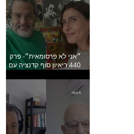
״אני לא פרסומאית״- פרק
440 ריאיון סוף קדנציה עם
שלי שמיר קינן לשעבר
מנכ״לית באומן בר ריבנאי
4 ביוני