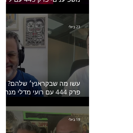
יחזקאל אלבו מנכ״לית
Humanz ישראל
23 ביולי
עשו מה שבקראנץ׳ שלהם?
פרק 444 עם רועי מדלי מנהל
קריאייטיב בגליקמן על הקמפיי
האחרון של קראנץ׳
19 ביולי