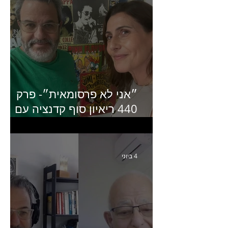
״אני לא פרסומאית״- פרק
440 ריאיון סוף קדנציה עם
שלי שמיר קינן לשעבר
מנכ״לית באומן בר ריבנאי
4 ביוני