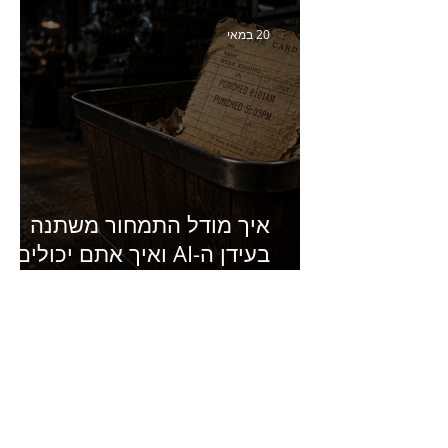
של מחלבות גד
20 במאי
איך מודל התמחור משתנה
בעידן ה-AI ואיך אתם יכולים
להרוויח מזה?