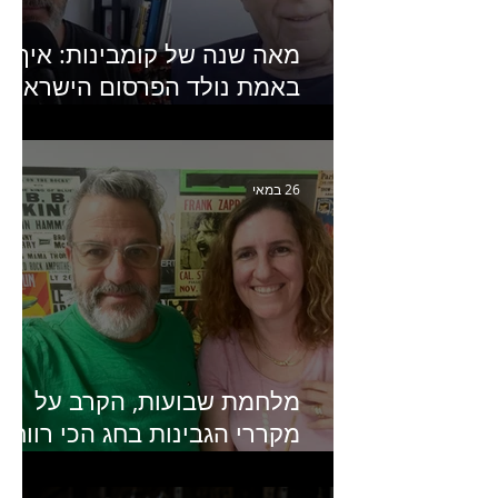
מאה שנה של קומבינות: איך
באמת נולד הפרסום הישראלי?
פרק 253 עם עמיר עירון-
מחבר הספר "מסע פרסום:
פרקים בחיי הפרסום הישראלי"
26 במאי
מלחמת שבועות, הקרב על
מקררי הגבינות בחג הכי רווחי
בשנה- פרק 438 עם מעין דר,
סמנכ״לית השיווק והמכירות