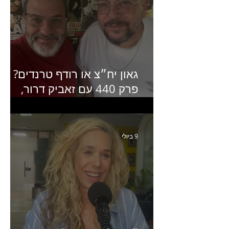
גאון יח״צ או רודף טרנדים?
פרק 440 עם זאביק דרור,
בעלים של משרד אסטרטגיה
ותקשורת
9 ביולי