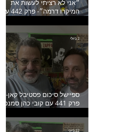
״אני לא רציתי לעשות את
המיקרו דרמה״- פרק 442 עם
איילת ניצן סמנכ״לית השיווק
של יד2
2 ביולי
ספיישל סיכום פסטיבל קאן-
פרק 441 עם קובי כהן סמנכ״
קריאייטיב באדלר חומסקי
22 ביוני