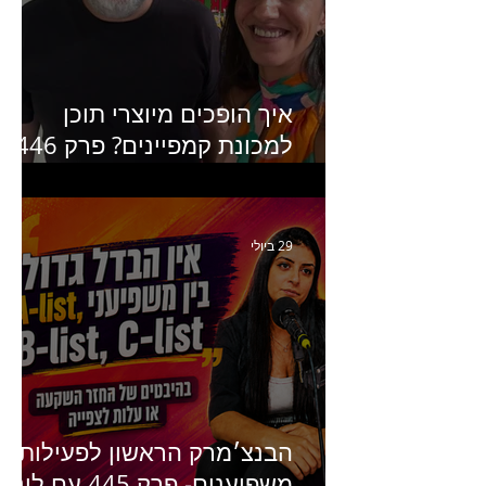
מנכ״לית Humanz ישראל
איך הופכים מיוצרי תוכן
למכונת קמפיינים? פרק 446
עם יערה אוחיון שותפה ב-izz
ומנהלת לשעבר של קהילת
היוצרים של טיקטוק
29 ביולי
הבנצ׳מרק הראשון לפעילות
משפיענים- פרק 445 עם לינוי