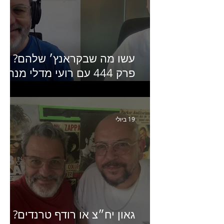
עשו מה שבקראנץ׳ שלהם?
פרק 444 עם רועי מדלי מנהל
קריאייטיב בגליקמן על הקמפיי
האחרון של קראנץ׳
19 ביולי
גאון יח״צ או רודף טרנדים?