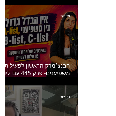
ומנהלת לשעבר של קהילת
היוצרים של טיקטוק
29 ביולי
הבנצ׳מרק הראשון לפעילות
משפיענים- פרק 445 עם לינוי
יחזקאל אלבו מנכ״לית
Humanz ישראל
23 ביולי