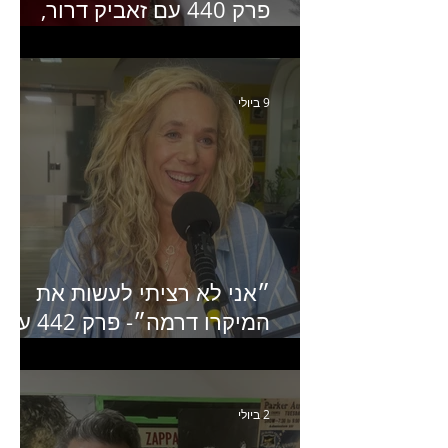
פרק 440 עם זאביק דרור,
בעלים של משרד אסטרטגיה
ותקשורת
9 ביולי
״אני לא רציתי לעשות את
המיקרו דרמה״- פרק 442 עם
איילת ניצן סמנכ״לית השיווק
של יד2
2 ביולי