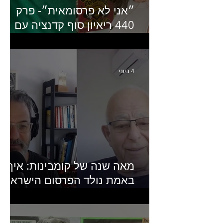
״אני לא פרסומאית״- פרק
440 ריאיון סוף קדנציה עם
שלי שמיר קינן לשעבר
מנכ״לית באומן בר ריבנאי
4 ביוני
מאה שנה של קומבינות: איך
באמת נולד הפרסום הישראלי?
פרק 253 עם עמיר עירון-
מחבר הספר "מסע פרסום: