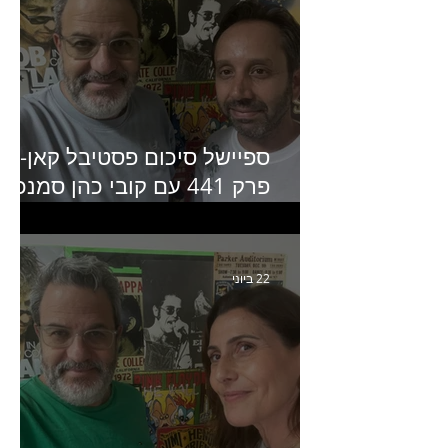
ספיישל סיכום פסטיבל קאן-
פרק 441 עם קובי כהן סמנכ״
קריאייטיב באדלר חומסקי
22 ביוני