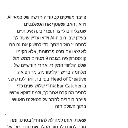
פייבר משיקים קטגוריה חדשה של במאי AI 
וידאו, האב שאוסף את הטאלנטים 
שמצליחים לייצר תוצרי בינה איכותיים 
בעידן שבו רוב ה-AI וידאו עדיין עושה לך 
להתכווץ מול המסך. כדי להשיק את זה הם 
לא יצאו עם סרט פרסומת, אלא הקימו 
קונסטרוקציה בגובה 9 מטרים ממש מול 
שלט הוליווד המקורי, אחרי חודשיים של 
מלחמה ברישוי קליפורניה. ניר רפואה, 
Head of Creative בפייבר, חזר לפרק שני 
ב-Ear Catcher אחרי שלוש שנים כדי 
לספר מה קרה אחר כך, ולמה דווקא עכשיו 
פייבר בוחרים להמר על הטאלנט האנושי 
בתוך העולם הזה
.
שאלתי אותו למה לא להתחיל בסרט, ומה 
גורם למותג לבחור מהלך שמבוסס כולו על 