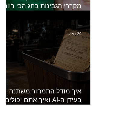
מקררי הגבינות בחג הכי רווחי
בשנה- פרק 438 עם מעין דר,
סמנכ״לית השיווק והמכירות
של מחלבות גד
20 במאי
איך מודל התמחור משתנה
בעידן ה-AI ואיך אתם יכולים
להרוויח מזה?