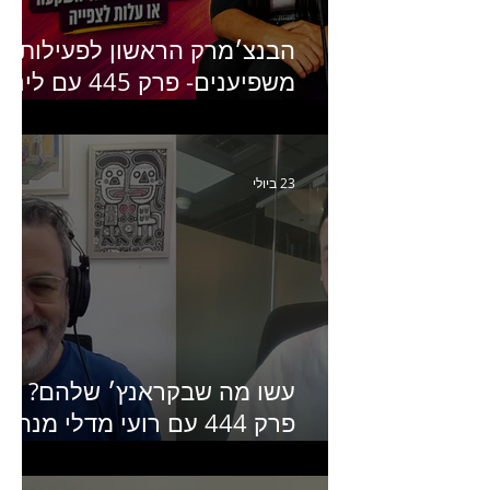
הבנצ׳מרק הראשון לפעילות
משפיענים- פרק 445 עם לינוי
יחזקאל אלבו מנכ״לית
Humanz ישראל
23 ביולי
עשו מה שבקראנץ׳ שלהם?
פרק 444 עם רועי מדלי מנהל
קריאייטיב בגליקמן על הקמפיי
האחרון של קראנץ׳