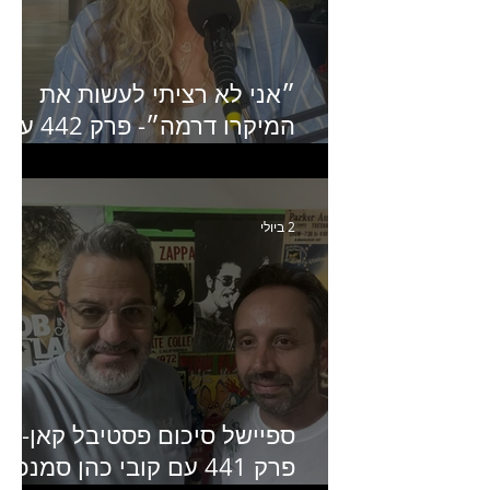
״אני לא רציתי לעשות את
המיקרו דרמה״- פרק 442 עם
איילת ניצן סמנכ״לית השיווק
של יד2
2 ביולי
ספיישל סיכום פסטיבל קאן-
פרק 441 עם קובי כהן סמנכ״