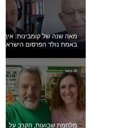
מאה שנה של קומבינות: איך
באמת נולד הפרסום הישראלי?
פרק 253 עם עמיר עירון-
מחבר הספר "מסע פרסום:
פרקים בחיי הפרסום הישראלי"
26 במאי
מלחמת שבועות, הקרב על