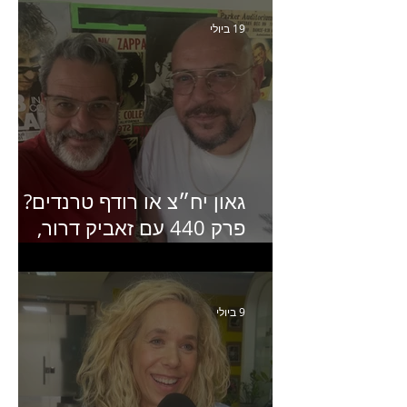
19 ביולי
גאון יח״צ או רודף טרנדים?
פרק 440 עם זאביק דרור,
בעלים של משרד אסטרטגיה
ותקשורת
9 ביולי