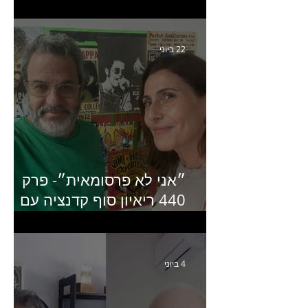
קריאייטיב באדלר חומסקי
22 ביוני
״אני לא פרסומאית״- פרק
440 ריאיון סוף קדנציה עם
שלי שמיר קינן לשעבר
מנכ״לית באומן בר ריבנאי
4 ביוני