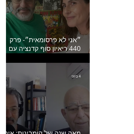
״אני לא פרסומאית״- פרק
440 ריאיון סוף קדנציה עם
שלי שמיר קינן לשעבר
מנכ״לית באומן בר ריבנאי
4 ביוני
מאה שנה של קומבינות: איך