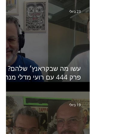
Humanz ישראל
23 ביולי
עשו מה שבקראנץ׳ שלהם?
פרק 444 עם רועי מדלי מנהל
קריאייטיב בגליקמן על הקמפיי
האחרון של קראנץ׳
19 ביולי