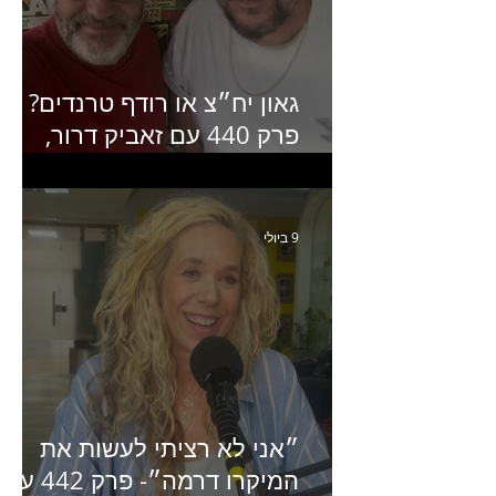
גאון יח״צ או רודף טרנדים?
פרק 440 עם זאביק דרור,
בעלים של משרד אסטרטגיה
ותקשורת
9 ביולי
״אני לא רציתי לעשות את
המיקרו דרמה״- פרק 442 עם