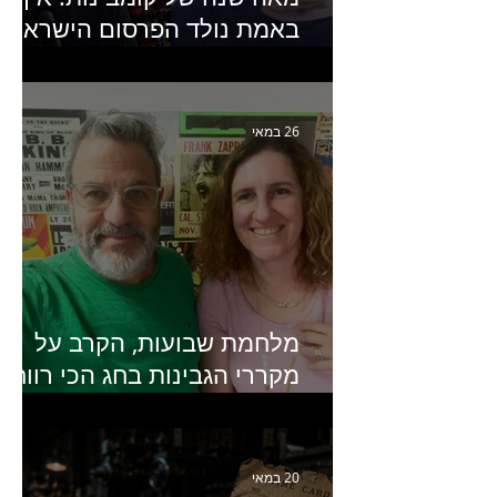
באמת נולד הפרסום הישראלי?
פרק 253 עם עמיר עירון-
מחבר הספר "מסע פרסום:
פרקים בחיי הפרסום הישראלי"
26 במאי
מלחמת שבועות, הקרב על
מקררי הגבינות בחג הכי רווחי
בשנה- פרק 438 עם מעין דר,
סמנכ״לית השיווק והמכירות
של מחלבות גד
20 במאי