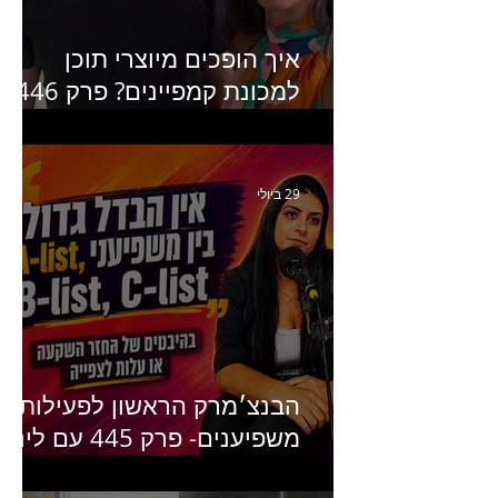
איך הופכים מיוצרי תוכן
למכונת קמפיינים? פרק 446
עם יערה אוחיון שותפה ב-izz
ומנהלת לשעבר של קהילת
היוצרים של טיקטוק
29 ביולי
הבנצ׳מרק הראשון לפעילות
משפיענים- פרק 445 עם לינוי
יחזקאל אלבו מנכ״לית