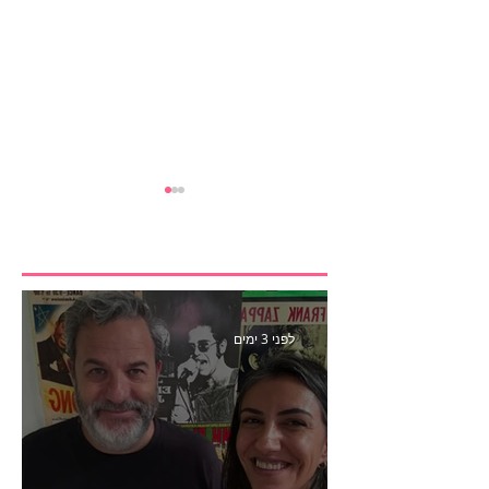
לפני 3 ימים
הבנצ׳מרק הראשון
לפעילות משפיענים- פרק
445 עם לינוי יחזקאל אלבו
מנכ״לית Humanz ישראל