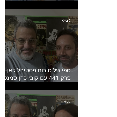
איילת ניצן סמנכ״לית השיווק
של יד2
2 ביולי
ספיישל סיכום פסטיבל קאן-
פרק 441 עם קובי כהן סמנכ״
קריאייטיב באדלר חומסקי
22 ביוני