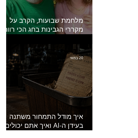
מלחמת שבועות, הקרב על
מקררי הגבינות בחג הכי רווחי
בשנה- פרק 438 עם מעין דר,
סמנכ״לית השיווק והמכירות
של מחלבות גד
20 במאי
איך מודל התמחור משתנה
בעידן ה-AI ואיך אתם יכולים
להרוויח מזה?