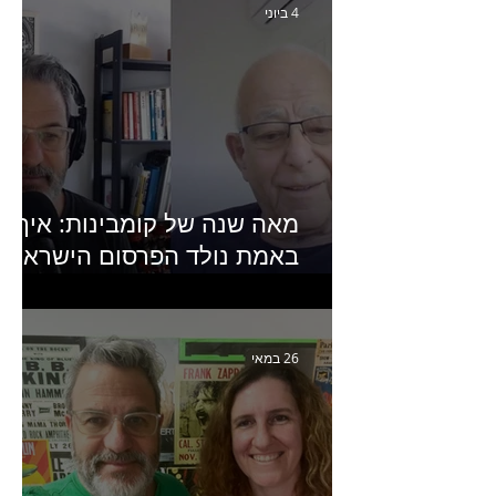
4 ביוני
מאה שנה של קומבינות: איך
באמת נולד הפרסום הישראלי?
פרק 253 עם עמיר עירון-
מחבר הספר "מסע פרסום:
פרקים בחיי הפרסום הישראלי"
26 במאי