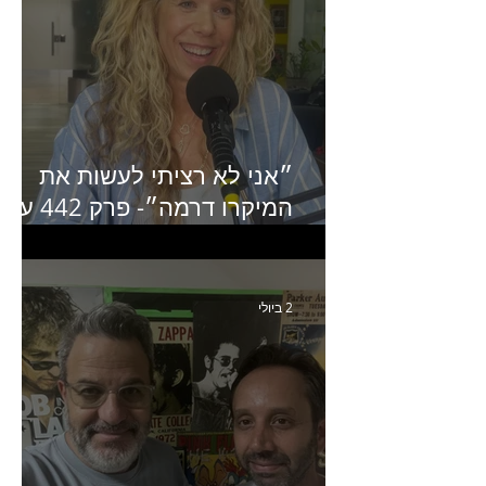
״אני לא רציתי לעשות את
המיקרו דרמה״- פרק 442 עם
איילת ניצן סמנכ״לית השיווק
של יד2
2 ביולי