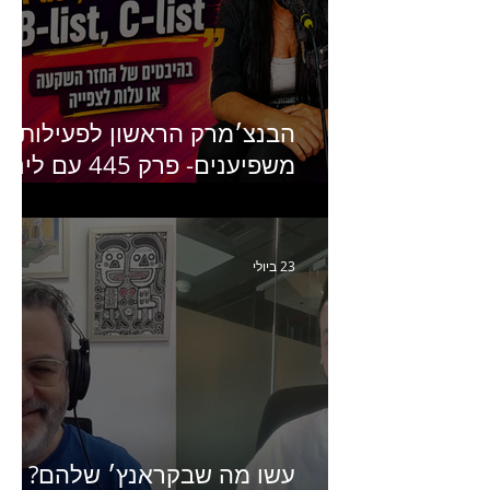
הבנצ׳מרק הראשון לפעילות
משפיענים- פרק 445 עם לינוי
יחזקאל אלבו מנכ״לית
Humanz ישראל
23 ביולי
עשו מה שבקראנץ׳ שלהם?