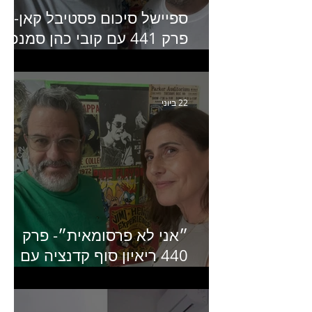
ספיישל סיכום פסטיבל קאן-
פרק 441 עם קובי כהן סמנכ״
קריאייטיב באדלר חומסקי
22 ביוני
״אני לא פרסומאית״- פרק
440 ריאיון סוף קדנציה עם
שלי שמיר קינן לשעבר
מנכ״לית באומן בר ריבנאי