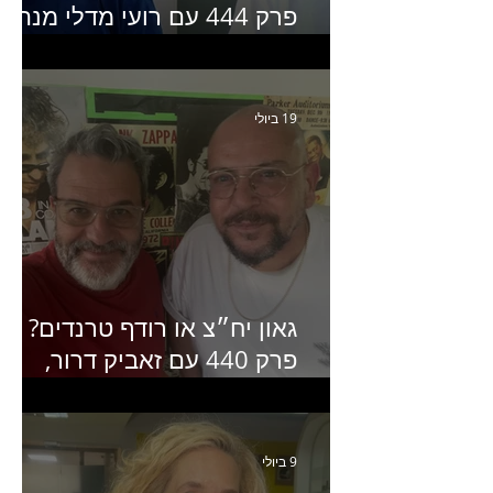
פרק 444 עם רועי מדלי מנהל
קריאייטיב בגליקמן על הקמפיי
האחרון של קראנץ׳
19 ביולי
גאון יח״צ או רודף טרנדים?
פרק 440 עם זאביק דרור,
בעלים של משרד אסטרטגיה
ותקשורת
9 ביולי