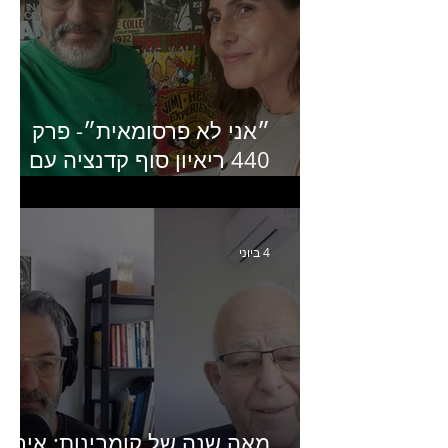
״אני לא פרסומאית״- פרק
440 ריאיון סוף קדנציה עם
שלי שמיר קינן לשעבר
מנכ״לית באומן בר ריבנאי
4 ביוני
מאה שנה של קומבינות: איך