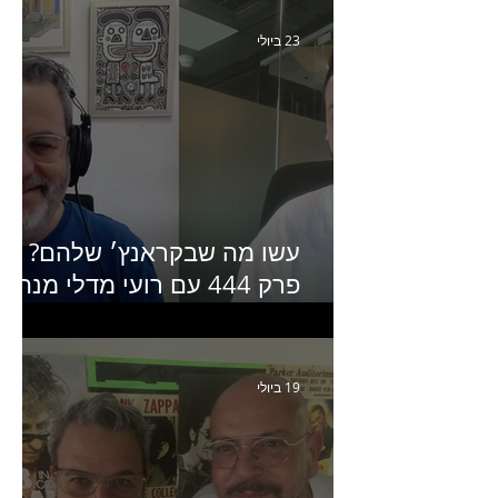
Humanz ישראל
23 ביולי
עשו מה שבקראנץ׳ שלהם?
פרק 444 עם רועי מדלי מנהל
קריאייטיב בגליקמן על הקמפיי
האחרון של קראנץ׳
19 ביולי