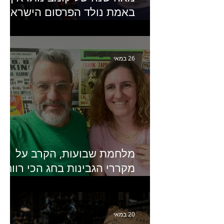
באמת נולד הפרסום הישראלי?
פרק 253 עם עמיר עירון-
מחבר הספר "מסע פרסום:
פרקים בחיי הפרסום הישראלי"
26 במאי
מלחמת שבועות, הקרב על
מקררי הגבינות בחג הכי רווחי
בשנה- פרק 438 עם מעין דר,
סמנכ״לית השיווק והמכירות
של מחלבות גד
20 במאי