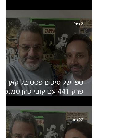
איילת ניצן סמנכ״לית השיווק
של יד2
2 ביולי
ספיישל סיכום פסטיבל קאן-
פרק 441 עם קובי כהן סמנכ״
קריאייטיב באדלר חומסקי
22 ביוני