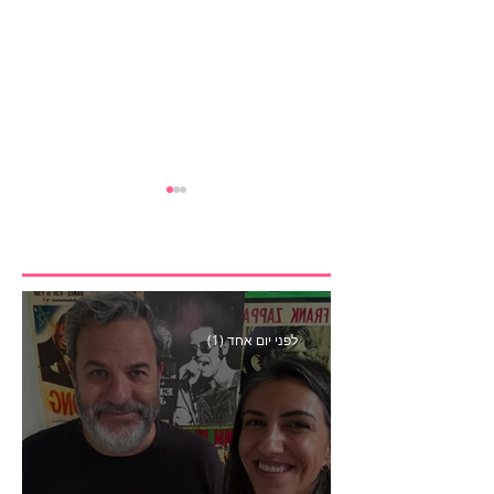
לפני יום אחד (1)
הבנצ׳מרק הראשון
לפעילות משפיענים- פרק
445 עם לינוי יחזקאל אלבו
מנכ״לית Humanz ישראל