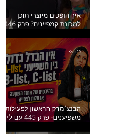
איך הופכים מיוצרי תוכן
למכונת קמפיינים? פרק 446
עם יערה אוחיון שותפה ב-izz
ומנהלת לשעבר של קהילת
היוצרים של טיקטוק
29 ביולי
הבנצ׳מרק הראשון לפעילות
משפיענים- פרק 445 עם לינוי
יחזקאל אלבו מנכ״לית