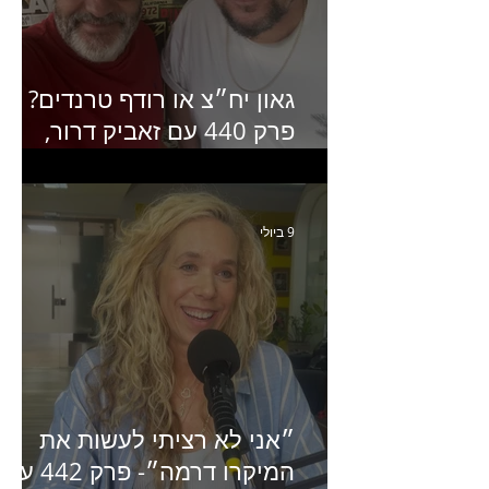
גאון יח״צ או רודף טרנדים?
פרק 440 עם זאביק דרור,
בעלים של משרד אסטרטגיה
ותקשורת
9 ביולי
״אני לא רציתי לעשות את
המיקרו דרמה״- פרק 442 עם