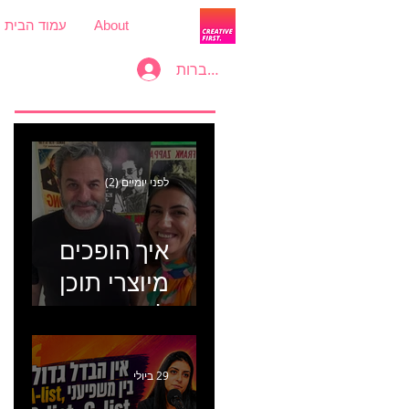
About
עמוד הבית
להתחברות
לפני יומיים (2)
איך הופכים
מיוצרי תוכן
למכונת
קמפיינים? פרק
446 עם יערה
29 ביולי