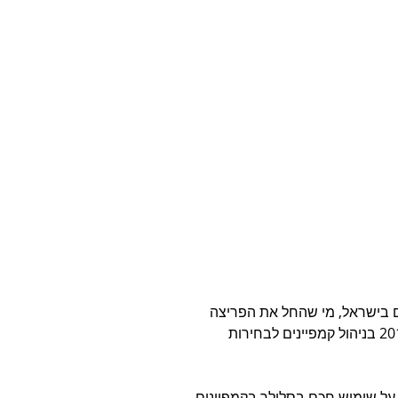
 בישראל, מי שהחל את הפריצה 
בקמפיין הליכוד 2015 עם מסרוני "הערבים נוהרים", וסוגר את 2018 בניהול קמפיינים לבחירות 
 על שימוש חכם בסלולר בקמפיינים 