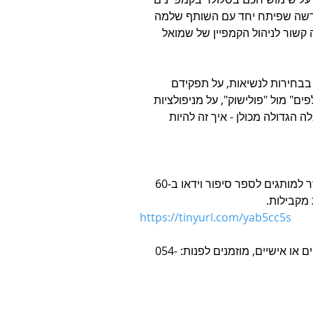
חדשה שפיתח יחד עם השותף שלמה 
 קשור לניהול הקמפיין של שמואל 
 בבחירות לנשיאות, על תפקידם 
ם" מול "פולישוק", על מניפולציות 
 הגדולה מכולן - איך זה להיות 
הפרק בשיתוף פוקוס, מוצר הוידאו החדש של אאוטבריין המאפשר למותגים לספר סיפור וידאו ב-60 
https://tinyurl.com/yab5cc5s
הוקלט באולפני BZ במתחם של אדיו.להפקת פודקאסטים מסחריים או אישיים, מוזמנים לפנות: 054-