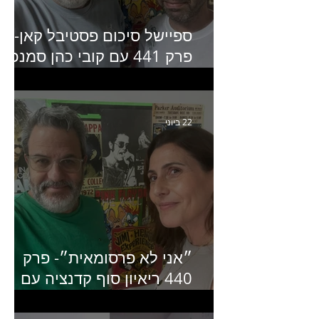
ספיישל סיכום פסטיבל קאן-
פרק 441 עם קובי כהן סמנכ״
קריאייטיב באדלר חומסקי
22 ביוני
״אני לא פרסומאית״- פרק
440 ריאיון סוף קדנציה עם
שלי שמיר קינן לשעבר