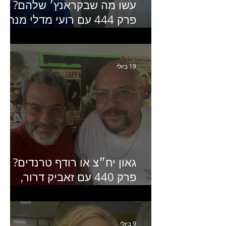
עשו מה שבקראנץ׳ שלהם?
פרק 444 עם רועי מדלי מנהל
קריאייטיב בגליקמן על הקמפיי
האחרון של קראנץ׳
19 ביולי
גאון יח״צ או רודף טרנדים?
פרק 440 עם זאביק דרור,
בעלים של משרד אסטרטגיה
ותקשורת
9 ביולי