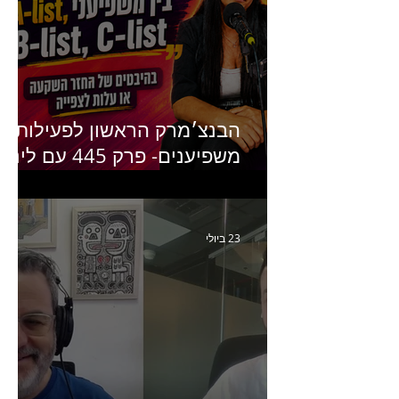
הבנצ׳מרק הראשון לפעילות
משפיענים- פרק 445 עם לינוי
יחזקאל אלבו מנכ״לית
Humanz ישראל
23 ביולי