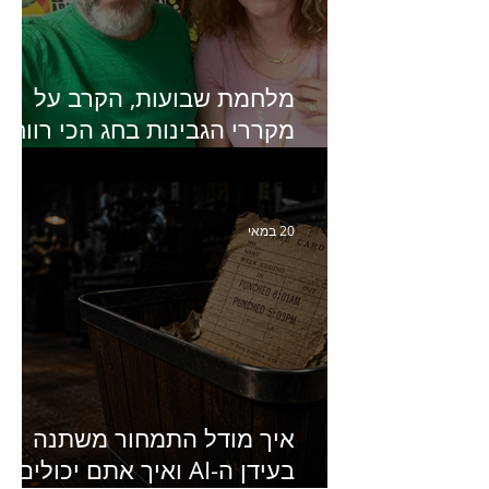
מלחמת שבועות, הקרב על
מקררי הגבינות בחג הכי רווחי
בשנה- פרק 438 עם מעין דר,
סמנכ״לית השיווק והמכירות
של מחלבות גד
20 במאי
איך מודל התמחור משתנה
בעידן ה-AI ואיך אתם יכולים