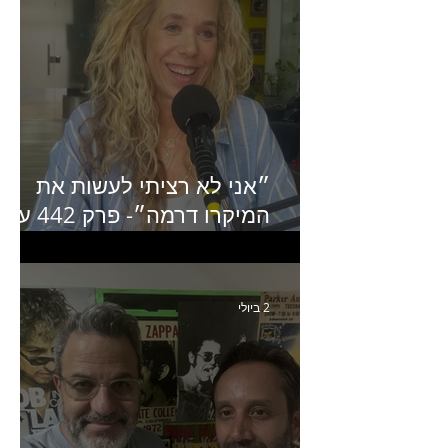
״אני לא רציתי לעשות את
המיקרו דרמה״- פרק 442 עם
איילת ניצן סמנכ״לית השיווק
של יד2
2 ביולי