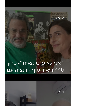
קריאייטיב באדלר חומסקי
22 ביוני
״אני לא פרסומאית״- פרק
440 ריאיון סוף קדנציה עם
שלי שמיר קינן לשעבר
מנכ״לית באומן בר ריבנאי
4 ביוני