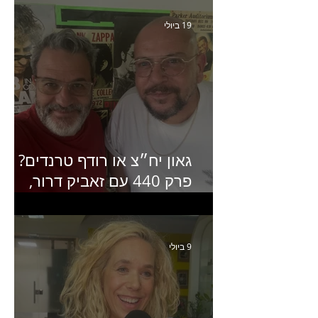
האחרון של קראנץ׳
19 ביולי
גאון יח״צ או רודף טרנדים?
פרק 440 עם זאביק דרור,
בעלים של משרד אסטרטגיה
ותקשורת
9 ביולי