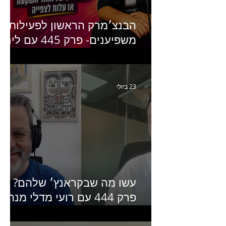
הבנצ׳מרק הראשון לפעילות
משפיענים- פרק 445 עם לינוי
יחזקאל אלבו מנכ״לית
Humanz ישראל
23 ביולי
עשו מה שבקראנץ׳ שלהם?
פרק 444 עם רועי מדלי מנהל
קריאייטיב בגליקמן על הקמפיי