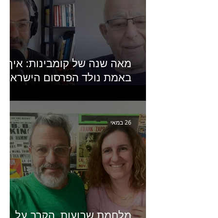
מאה שנה של קומבינות: איך
באמת נולד הפרסום הישראלי?
פרק 253 עם עמיר עירון-
מחבר הספר "מסע פרסום:
פרקים בחיי הפרסום הישראלי"
26 במאי
מלחמת שבועות, הקרב על