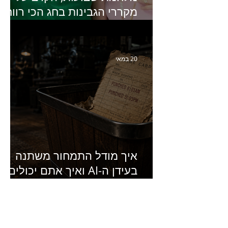
מקררי הגבינות בחג הכי רווחי
בשנה- פרק 438 עם מעין דר,
סמנכ״לית השיווק והמכירות
של מחלבות גד
20 במאי
איך מודל התמחור משתנה
בעידן ה-AI ואיך אתם יכולים
להרוויח מזה?