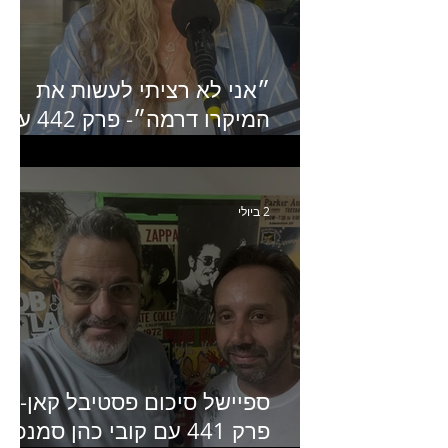
״אני לא רציתי לעשות את
המיקרו דרמה״- פרק 442 עם
איילת ניצן סמנכ״לית השיווק
של יד2
2 ביולי
ספיישל סיכום פסטיבל קאן-
פרק 441 עם קובי כהן סמנכ״