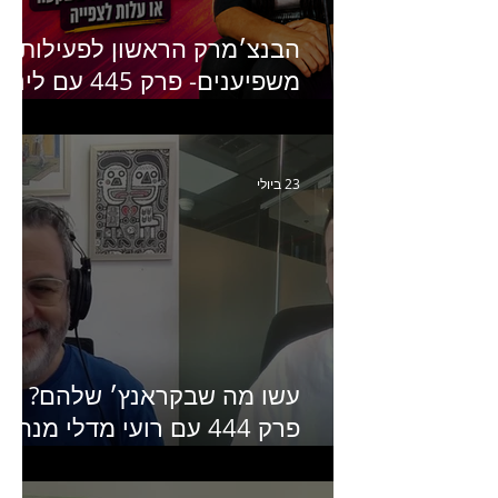
הבנצ׳מרק הראשון לפעילות
משפיענים- פרק 445 עם לינוי
יחזקאל אלבו מנכ״לית
Humanz ישראל
23 ביולי
עשו מה שבקראנץ׳ שלהם?
פרק 444 עם רועי מדלי מנהל
קריאייטיב בגליקמן על הקמפיי
האחרון של קראנץ׳