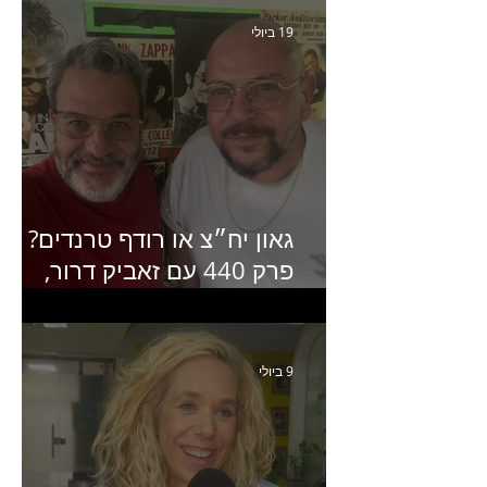
19 ביולי
גאון יח״צ או רודף טרנדים?
פרק 440 עם זאביק דרור,
בעלים של משרד אסטרטגיה
ותקשורת
9 ביולי