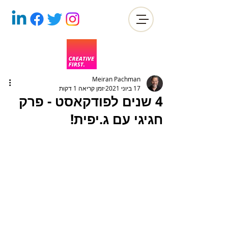
Meiran Pachman
17 ביוני 2021
זמן קריאה 1 דקות
4 שנים לפודקאסט - פרק
חגיגי עם ג.יפית!