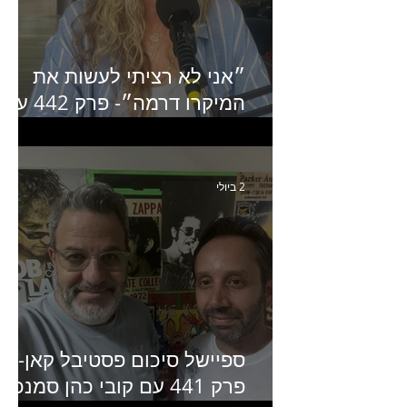
״אני לא רציתי לעשות את
המיקרו דרמה״- פרק 442 עם
איילת ניצן סמנכ״לית השיווק
של יד2
2 ביולי
ספיישל סיכום פסטיבל קאן-
פרק 441 עם קובי כהן סמנכ״