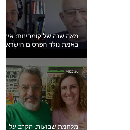
מאה שנה של קומבינות: איך
באמת נולד הפרסום הישראלי?
פרק 253 עם עמיר עירון-
מחבר הספר "מסע פרסום:
פרקים בחיי הפרסום הישראלי"
26 במאי
מלחמת שבועות, הקרב על