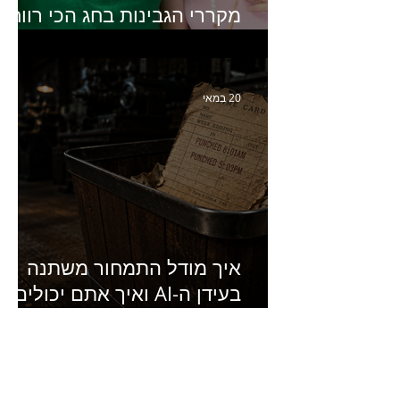
מקררי הגבינות בחג הכי רווחי
בשנה- פרק 438 עם מעין דר,
סמנכ״לית השיווק והמכירות
של מחלבות גד
20 במאי
איך מודל התמחור משתנה
בעידן ה-AI ואיך אתם יכולים
להרוויח מזה?