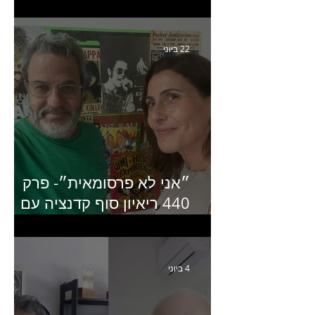
קריאייטיב באדלר חומסקי
22 ביוני
״אני לא פרסומאית״- פרק
440 ריאיון סוף קדנציה עם
שלי שמיר קינן לשעבר
מנכ״לית באומן בר ריבנאי
4 ביוני