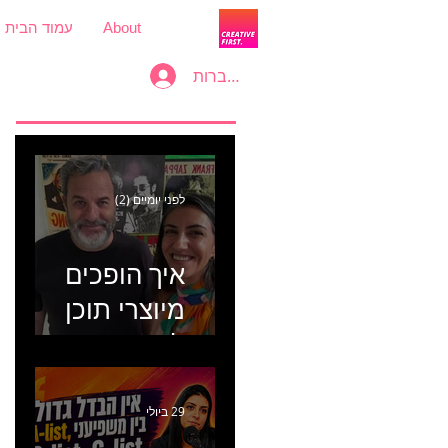
About
עמוד הבית
להתחברות
לפני יומיים (2)
איך הופכים
מיוצרי תוכן
למכונת
קמפיינים? פרק
446 עם יערה
29 ביולי