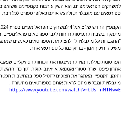
למשחקים הפראלימפיים, הוא השקיע רבות בקמפיינים ששואפים 
ספורטאים עם מוגבלויות, ולהציג אותם כאלופי ספורט לכל דבר, 
מתמקד בשבירת תפיסות רווחות לגבי ספורטאים פראלימפיים. ה
"התגברות על מוגבלויות" ולהציג את הספורטאים כאנשים שמתגברי
משיכה, חיכוך וזמן - בדיוק כמו כל ספורטאי אחר.
הפרסומת כוללת דמויות המייצגות את הכוחות הפיזיקליים שנאבק
אהרון פיפס, שרה סטורי ואמנואל אויאינבו-קוקר, תוך כדי הדגשת
והזמן. הקמפיין מאתגר את הצופים להטיל ספק במחשבות הפטרונ
מוגבלויות ומבקש מהם לראות אותם כספורטאים מהשורה .
https://www.youtube.com/watch?v=bUs_mNTNwvE