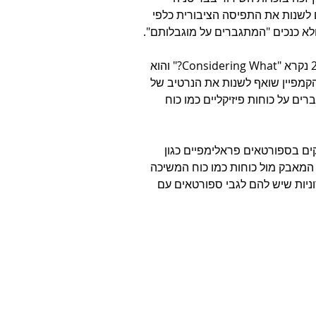
לשנות את התפיסה הציבורית כלפי 
ולא כנכים "המתגברים על מוגבלותם".
הקמפיין החדש של צ'אנל 4 למשחקים הפראלימפיים בפריז 2024 נקרא "Considering What?" והוא 
קמפיין שואף לשנות את הנרטיב של 
ם על כוחות פיזיקליים כמו כוח 
ים בספורטאים פראלימפיים כגון 
 המאבק מול כוחות כמו כוח המשיכה 
יות שיש להם לגבי ספורטאים עם 