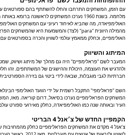
ההתפתחות והמעבר לשם "פראלימפיים"
עם הזמן, המשחקים התרחבו והחלו להשתתף בהם ספורטאים עם מו
מלחמה. בשנת 1960 נערכו המשחקים לראשונה ברומא ב
האולימפיאדה, מה שהביא לאיחוד רעיוני עם המשחקים האולימפיי
מהמילה היוונית "para" (לצד) והמשמעות היא שהמש
האולימפיים, וכחלק ממאמץ עולמי לשוויון והכרה בספורטאים עם מ
המיתוג והשיווק
המעבר לשם "פראלימפיים" היה גם מהלך של מיתוג ושיווק, שמטר
ולהדגיש את העוצמה, היכולת וההישגים של המשתתפים. זהו חלק
חברתיות לגבי מוגבלות, שבאה לידי ביטוי גם בזירה הספורטיבית.
המשחקים הפראלימפיים נערכו בסיאול, דרום קוריאה. מאז, המש
העיר ובאותה שנה כמו האולימפיאדה, כחלק מאירועי ספורט עולמי
הקמפיין החדש של צ׳אנל 4 הבריטי
צ'אנל 4 מקדם את המשחקים הפראלימפיים כחלק מהמחויבות 
לשוויון ולנראות של אנשים ע