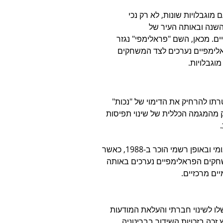
גבלויות שונות, לא רק נכי 
אותה השנה ובאותה העיר של 
ם. מכאן, השם "פראלימפי" נגזר 
חקים הפראלימפיים נערכים לצד המשחקים 
וגבלויות.
תו להרחיק את הדימוי של "נכות" 
 מהמגמה הכללית של שינוי תפיסות 
השם "פראלימפי" התקבל רשמית על ידי הוועד האולימפי הבינלאומי ובאופן רשמי הוכר ב-1988, כאשר 
חקים הפראלימפיים נערכים באותה 
ים מרכזיים.
שלו לשינוי חברתי והעלאת המודעות 
ם מוגבלויות. מאז 2012, כאשר הערוץ זכה בזכויות השידור בבריטניה 