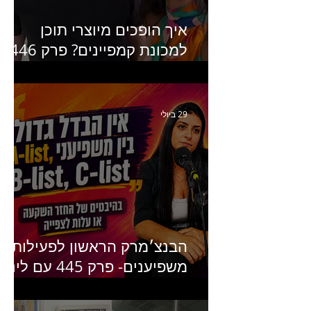
איך הופכים מיוצרי תוכן
למכונת קמפיינים? פרק 446
עם יערה אוחיון שותפה ב-izz
ומנהלת לשעבר של קהילת
היוצרים של טיקטוק
29 ביולי
הבנצ׳מרק הראשון לפעילות
משפיענים- פרק 445 עם לינוי
יחזקאל אלבו מנכ״לית
Humanz ישראל