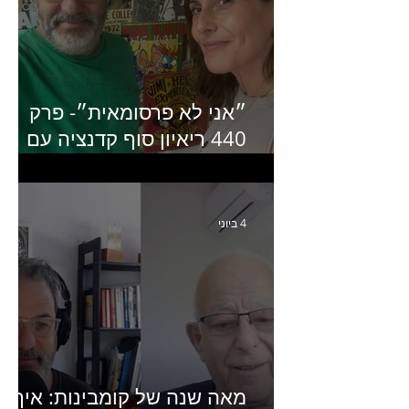
״אני לא פרסומאית״- פרק
440 ריאיון סוף קדנציה עם
שלי שמיר קינן לשעבר
מנכ״לית באומן בר ריבנאי
4 ביוני
מאה שנה של קומבינות: איך