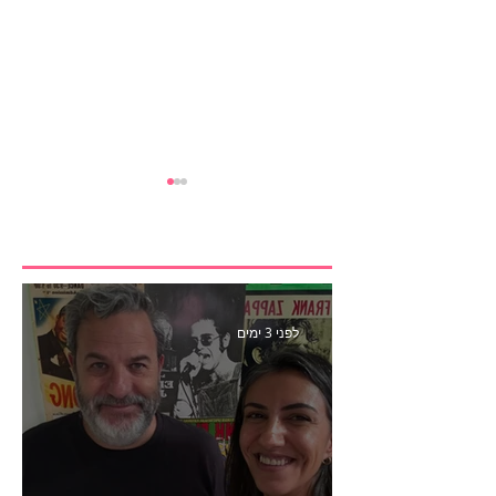
לפני 3 ימים
ספיישל סיכום פסטיבל
קאן- פרק 441 עם קובי כהן
סמנכ״ל קריאייטיב באדלר
חומסקי