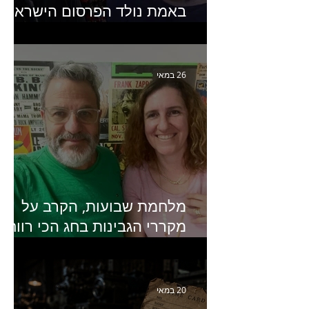
באמת נולד הפרסום הישראלי?
פרק 253 עם עמיר עירון-
מחבר הספר "מסע פרסום:
פרקים בחיי הפרסום הישראלי"
26 במאי
מלחמת שבועות, הקרב על
מקררי הגבינות בחג הכי רווחי
בשנה- פרק 438 עם מעין דר,
סמנכ״לית השיווק והמכירות
של מחלבות גד
20 במאי