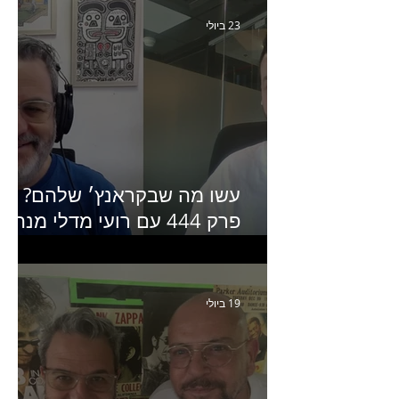
23 ביולי
עשו מה שבקראנץ׳ שלהם?
פרק 444 עם רועי מדלי מנהל
קריאייטיב בגליקמן על הקמפיי
האחרון של קראנץ׳
19 ביולי