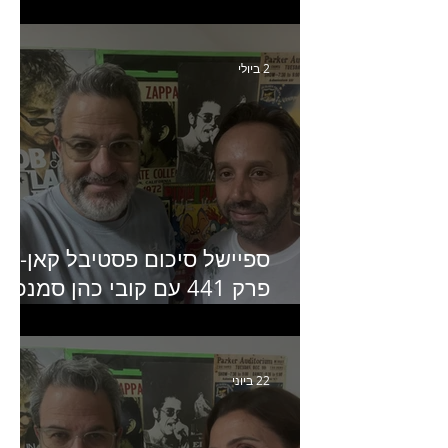
איילת ניצן סמנכ״לית השיווק
של יד2
2 ביולי
ספיישל סיכום פסטיבל קאן-
פרק 441 עם קובי כהן סמנכ״
קריאייטיב באדלר חומסקי
22 ביוני