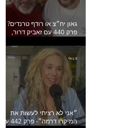
גאון יח״צ או רודף טרנדים?
פרק 440 עם זאביק דרור,
בעלים של משרד אסטרטגיה
ותקשורת
9 ביולי
״אני לא רציתי לעשות את
המיקרו דרמה״- פרק 442 עם