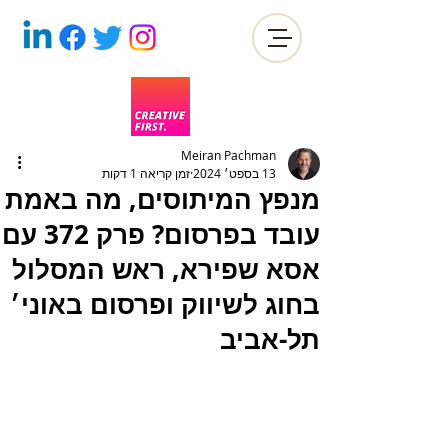
Meiran Pachman
13 בספט׳ 2024
זמן קריאה 1 דקות
מנפץ המיתוסים, מה באמת
עובד בפרסום? פרק 372 עם
אסא שפירא, ראש המסלול
בחוג לשיווק ופרסום באוני׳
תל-אביב