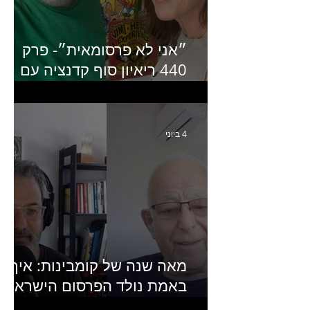
״אני לא פרסומאית״- פרק
440 ריאיון סוף קדנציה עם
שלי שמיר קינן לשעבר
מנכ״לית באומן בר ריבנאי
4 ביוני
מאה שנה של קומבינות: איך
באמת נולד הפרסום הישראלי?
פרק 253 עם עמיר עירון-