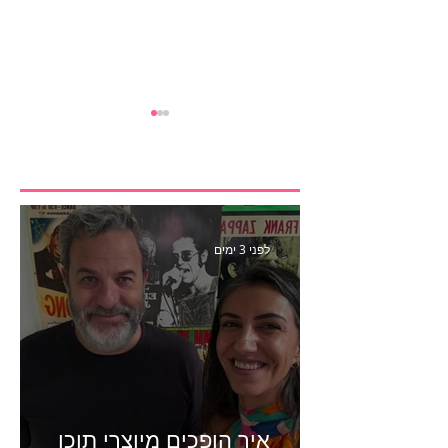
לפני 3 ימים
ספיישל סיכום פסטיבל
קאן- פרק 441 עם קובי כהן
סמנכ״ל קריאייטיב באדלר
חומסקי
איך הופכים מיוצרי תוכן