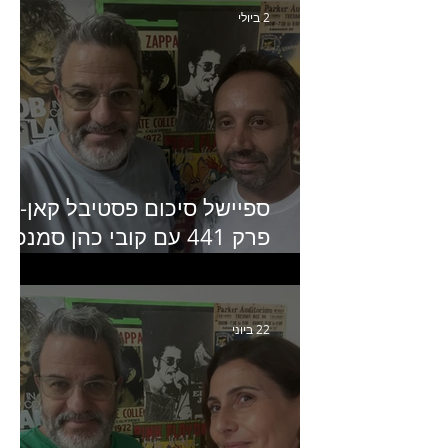
2 ביולי
ספיישל סיכום פסטיבל קאן-
פרק 441 עם קובי כהן סמנכ״
קריאייטיב באדלר חומסקי
22 ביוני