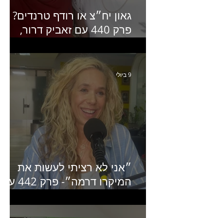
גאון יח״צ או רודף טרנדים?
פרק 440 עם זאביק דרור,
בעלים של משרד אסטרטגיה
ותקשורת
9 ביולי
״אני לא רציתי לעשות את
המיקרו דרמה״- פרק 442 עם
איילת ניצן סמנכ״לית השיווק
של יד2