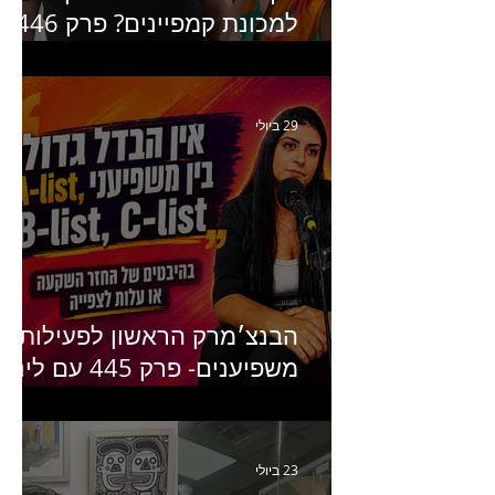
למכונת קמפיינים? פרק 446
עם יערה אוחיון שותפה ב-izz
ומנהלת לשעבר של קהילת
היוצרים של טיקטוק
29 ביולי
הבנצ׳מרק הראשון לפעילות
משפיענים- פרק 445 עם לינוי
יחזקאל אלבו מנכ״לית
Humanz ישראל
23 ביולי