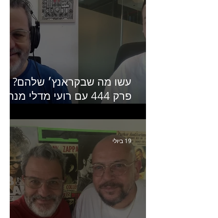
עשו מה שבקראנץ׳ שלהם?
פרק 444 עם רועי מדלי מנהל
קריאייטיב בגליקמן על הקמפיי
האחרון של קראנץ׳
19 ביולי