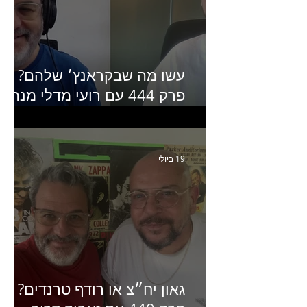
עשו מה שבקראנץ׳ שלהם?
פרק 444 עם רועי מדלי מנהל
קריאייטיב בגליקמן על הקמפיי
האחרון של קראנץ׳
19 ביולי
גאון יח״צ או רודף טרנדים?