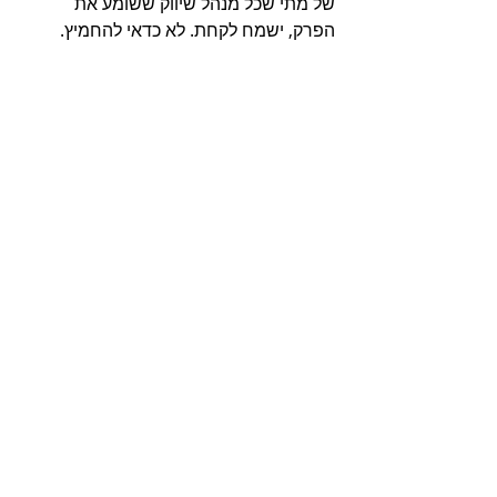
של מתי שכל מנהל שיווק ששומע את 
הפרק, ישמח לקחת. לא כדאי להחמיץ.