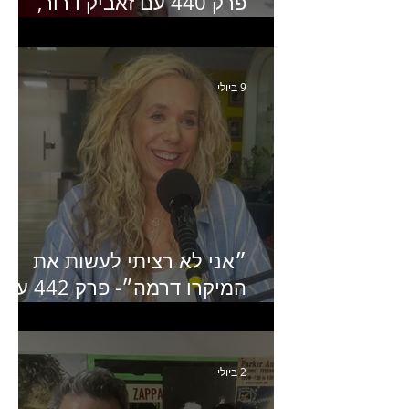
פרק 440 עם זאביק דרור,
בעלים של משרד אסטרטגיה
ותקשורת
9 ביולי
״אני לא רציתי לעשות את
המיקרו דרמה״- פרק 442 עם
איילת ניצן סמנכ״לית השיווק
של יד2
2 ביולי