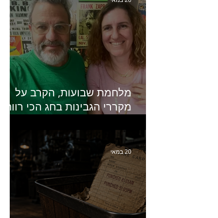
מלחמת שבועות, הקרב על
מקררי הגבינות בחג הכי רווחי
בשנה- פרק 438 עם מעין דר,
סמנכ״לית השיווק והמכירות
של מחלבות גד
20 במאי