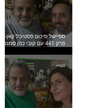
ספיישל סיכום פסטיבל קאן-
פרק 441 עם קובי כהן סמנכ״
קריאייטיב באדלר חומסקי
22 ביוני