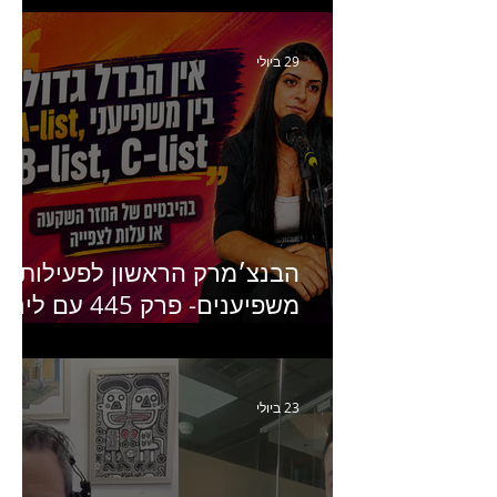
ומנהלת לשעבר של קהילת
היוצרים של טיקטוק
29 ביולי
הבנצ׳מרק הראשון לפעילות
משפיענים- פרק 445 עם לינוי
יחזקאל אלבו מנכ״לית
Humanz ישראל
23 ביולי