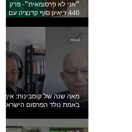
״אני לא פרסומאית״- פרק
440 ריאיון סוף קדנציה עם
שלי שמיר קינן לשעבר
מנכ״לית באומן בר ריבנאי
4 ביוני
מאה שנה של קומבינות: איך
באמת נולד הפרסום הישראלי?
פרק 253 עם עמיר עירון-
מחבר הספר "מסע פרסום:
פרקים בחיי הפרסום הישראלי"
26 במאי