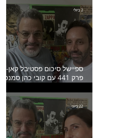
2 ביולי
ספיישל סיכום פסטיבל קאן-
פרק 441 עם קובי כהן סמנכ״
קריאייטיב באדלר חומסקי
22 ביוני