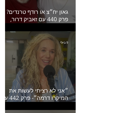
גאון יח״צ או רודף טרנדים?
פרק 440 עם זאביק דרור,
בעלים של משרד אסטרטגיה
ותקשורת
9 ביולי
״אני לא רציתי לעשות את
המיקרו דרמה״- פרק 442 עם
איילת ניצן סמנכ״לית השיווק
של יד2