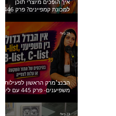
איך הופכים מיוצרי תוכן
למכונת קמפיינים? פרק 446
עם יערה אוחיון שותפה ב-izz
ומנהלת לשעבר של קהילת
היוצרים של טיקטוק
29 ביולי
הבנצ׳מרק הראשון לפעילות
משפיענים- פרק 445 עם לינוי
יחזקאל אלבו מנכ״לית
Humanz ישראל
23 ביולי