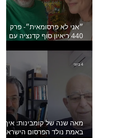
״אני לא פרסומאית״- פרק
440 ריאיון סוף קדנציה עם
שלי שמיר קינן לשעבר
מנכ״לית באומן בר ריבנאי
4 ביוני
מאה שנה של קומבינות: איך
באמת נולד הפרסום הישראלי?