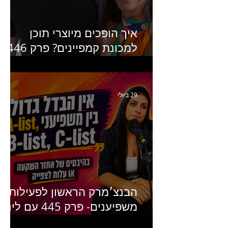
איך הופכים מיוצרי תוכן
למכונת קמפיינים? פרק 446
עם יערה אוחיון שותפה ב-izz
ומנהלת לשעבר של קהילת
היוצרים של טיקטוק
29 ביולי
הבנצ׳מרק הראשון לפעילות
משפיענים- פרק 445 עם לינוי
יחזקאל אלבו מנכ״לית