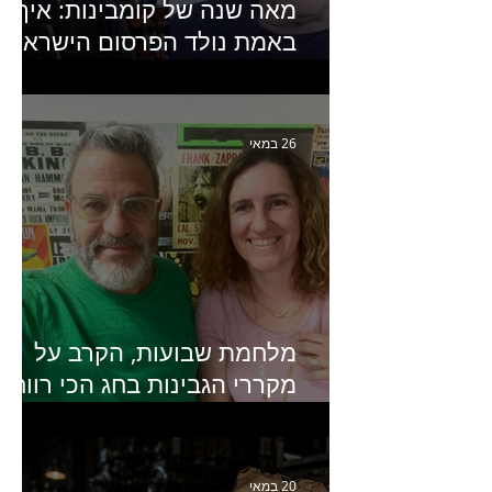
מאה שנה של קומבינות: איך
באמת נולד הפרסום הישראלי?
פרק 253 עם עמיר עירון-
מחבר הספר "מסע פרסום:
פרקים בחיי הפרסום הישראלי"
26 במאי
מלחמת שבועות, הקרב על
מקררי הגבינות בחג הכי רווחי
בשנה- פרק 438 עם מעין דר,
סמנכ״לית השיווק והמכירות
של מחלבות גד
20 במאי