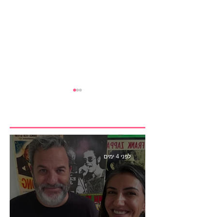
לפני 4 ימים
הבנצ׳מרק הראשון
לפעילות משפיענים- פרק
445 עם לינוי יחזקאל אלבו
מנכ״לית Humanz ישראל