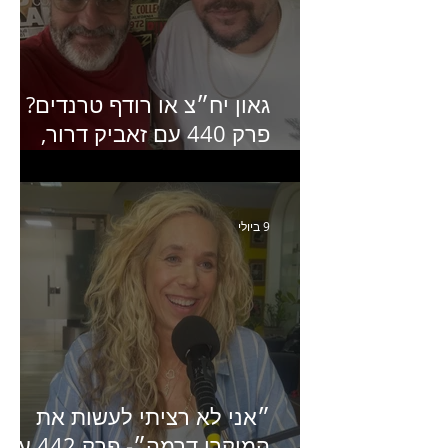
גאון יח״צ או רודף טרנדים?
פרק 440 עם זאביק דרור,
בעלים של משרד אסטרטגיה
ותקשורת
9 ביולי
״אני לא רציתי לעשות את
המיקרו דרמה״- פרק 442 עם