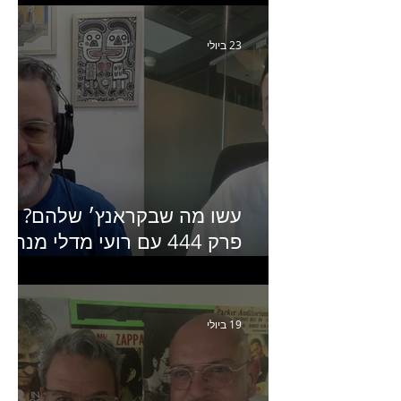
Humanz ישראל
23 ביולי
עשו מה שבקראנץ׳ שלהם?
פרק 444 עם רועי מדלי מנהל
קריאייטיב בגליקמן על הקמפיי
האחרון של קראנץ׳
19 ביולי