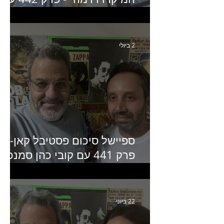
איילת ניצן סמנכ״לית השיווק
של יד2
2 ביולי
ספיישל סיכום פסטיבל קאן-
פרק 441 עם קובי כהן סמנכ״
קריאייטיב באדלר חומסקי
22 ביוני