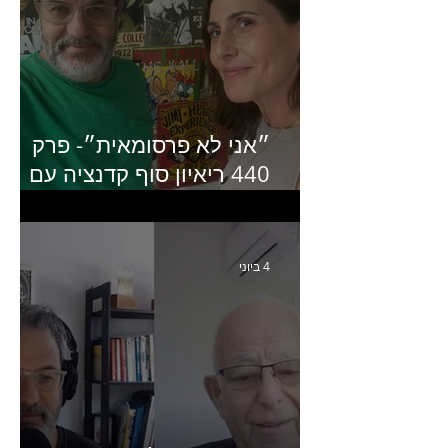
״אני לא פרסומאית״- פרק
440 ריאיון סוף קדנציה עם
שלי שמיר קינן לשעבר
מנכ״לית באומן בר ריבנאי
4 ביוני