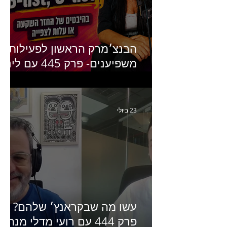
הבנצ׳מרק הראשון לפעילות
משפיענים- פרק 445 עם לינוי
יחזקאל אלבו מנכ״לית
Humanz ישראל
23 ביולי
עשו מה שבקראנץ׳ שלהם?
פרק 444 עם רועי מדלי מנהל