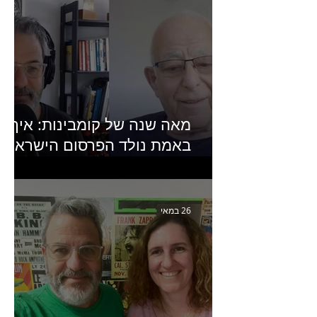
מאה שנה של קומבינות: איך
באמת נולד הפרסום הישראלי?
פרק 253 עם עמיר עירון-
מחבר הספר "מסע פרסום:
פרקים בחיי הפרסום הישראלי"
26 במאי