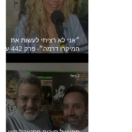
״אני לא רציתי לעשות את
המיקרו דרמה״- פרק 442 עם
איילת ניצן סמנכ״לית השיווק
של יד2
2 ביולי
ספיישל סיכום פסטיבל קאן-