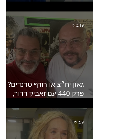
קריאייטיב בגליקמן על הקמפיי
האחרון של קראנץ׳
19 ביולי
גאון יח״צ או רודף טרנדים?
פרק 440 עם זאביק דרור,
בעלים של משרד אסטרטגיה
ותקשורת
9 ביולי