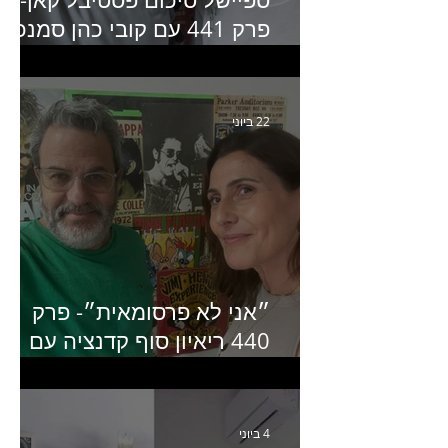
פרק 441 עם קובי כהן סמנכ״
קריאייטיב באדלר חומסקי
22 ביוני
״אני לא פרסומאית״- פרק
440 ריאיון סוף קדנציה עם
שלי שמיר קינן לשעבר
מנכ״לית באומן בר ריבנאי
4 ביוני