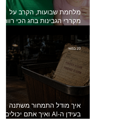
מלחמת שבועות, הקרב על
מקררי הגבינות בחג הכי רווחי
בשנה- פרק 438 עם מעין דר,
סמנכ״לית השיווק והמכירות
של מחלבות גד
20 במאי
איך מודל התמחור משתנה
בעידן ה-AI ואיך אתם יכולים
להרוויח מזה?