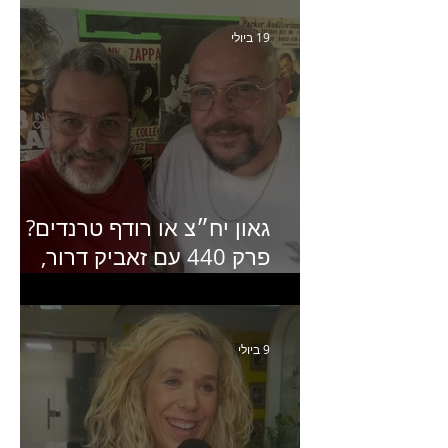
האחרון של קראנץ׳
19 ביולי
גאון יח״צ או רודף טרנדים?
פרק 440 עם זאביק דרור,
בעלים של משרד אסטרטגיה
ותקשורת
9 ביולי