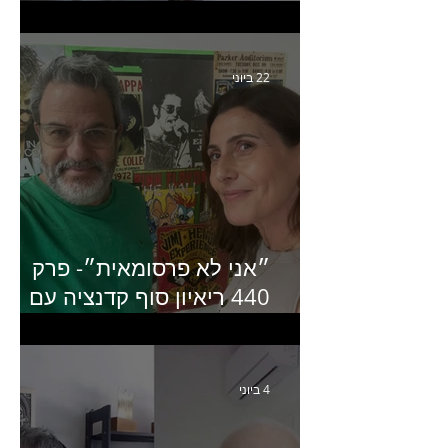
קריאייטיב באדלר חומסקי
22 ביוני
״אני לא פרסומאית״- פרק
440 ריאיון סוף קדנציה עם
שלי שמיר קינן לשעבר
מנכ״לית באומן בר ריבנאי
4 ביוני