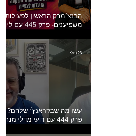
הבנצ׳מרק הראשון לפעילות
משפיענים- פרק 445 עם לינוי
יחזקאל אלבו מנכ״לית
Humanz ישראל
23 ביולי
עשו מה שבקראנץ׳ שלהם?
פרק 444 עם רועי מדלי מנהל
קריאייטיב בגליקמן על הקמפיי