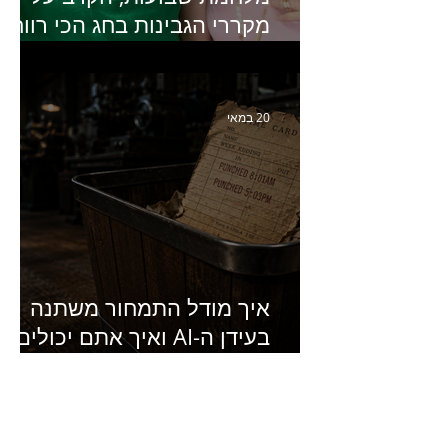
מקררי הגבינות בחג הכי רווחי
בשנה- פרק 438 עם מעין דר,
סמנכ״לית השיווק והמכירות
של מחלבות גד
20 במאי
איך מודל התמחור משתנה
בעידן ה-AI ואיך אתם יכולים
להרוויח מזה?