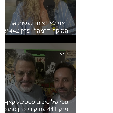
״אני לא רציתי לעשות את
המיקרו דרמה״- פרק 442 עם
איילת ניצן סמנכ״לית השיווק
של יד2
2 ביולי
ספיישל סיכום פסטיבל קאן-
פרק 441 עם קובי כהן סמנכ״