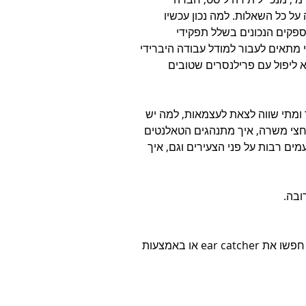
ל כל השאלות. למה נכון עכשיו 
ספקים הנכונים בשלל תפקידי 
מתאים לעבור למודל עבודה היברידי 
לא ליפול עם פרילנסרים שטובים 
 ומתי שווה לצאת לעצמאות, למה יש 
חצי משרה, איך מתנהגים הטאלנטים 
אים בני ה-40 פלוס עדיפים פעמים רבות על פני הצעירים וגם, איך 
ובה.
מוזמנים ומוזמנות להאזין באמצעות כל אפליקציות הפודקאסטים, חפשו את ear catcher או באמצעות 