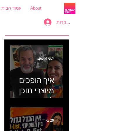
About
עמוד הבית
להתחברות
לפני 4 ימים
איך הופכים
מיוצרי תוכן
למכונת
קמפיינים? פרק
446 עם יערה
29 ביולי