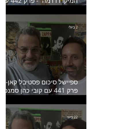
המיקרו דרמה״- פרק 442 עם
איילת ניצן סמנכ״לית השיווק
של יד2
2 ביולי
ספיישל סיכום פסטיבל קאן-
פרק 441 עם קובי כהן סמנכ״
קריאייטיב באדלר חומסקי
22 ביוני