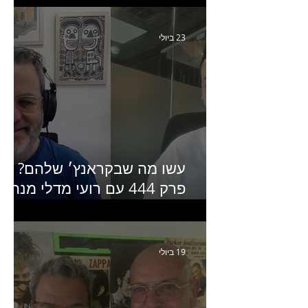
Humanz ישראל
23 ביולי
עשו מה שבקראנץ׳ שלהם?
פרק 444 עם רועי מדלי מנהל
קריאייטיב בגליקמן על הקמפיי
האחרון של קראנץ׳
19 ביולי