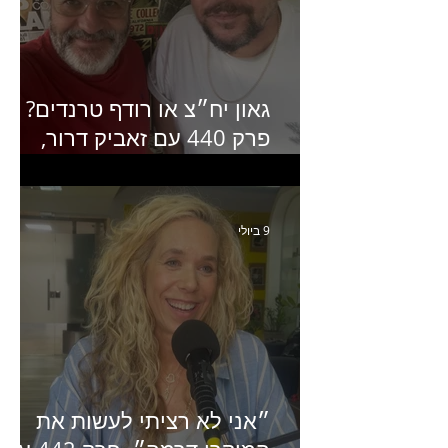
גאון יח״צ או רודף טרנדים?
פרק 440 עם זאביק דרור,
בעלים של משרד אסטרטגיה
ותקשורת
9 ביולי
״אני לא רציתי לעשות את