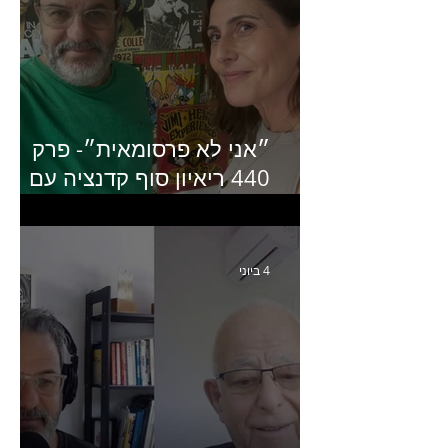
״אני לא פרסומאית״- פרק
440 ריאיון סוף קדנציה עם
שלי שמיר קינן לשעבר
מנכ״לית באומן בר ריבנאי
4 ביוני