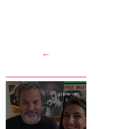
לפני יומיים (2)
הבנצ׳מרק הראשון
לפעילות משפיענים- פרק
445 עם לינוי יחזקאל אלבו
מנכ״לית Humanz ישראל