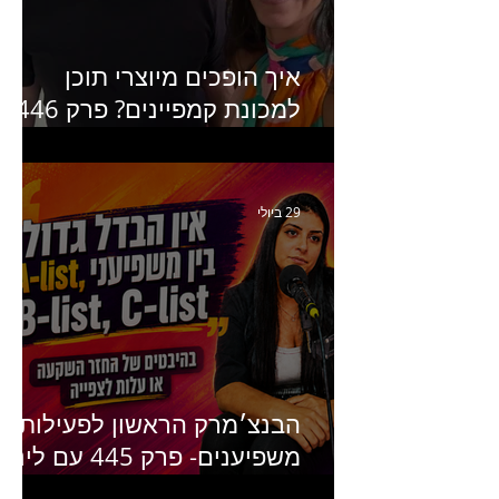
איך הופכים מיוצרי תוכן
למכונת קמפיינים? פרק 446
עם יערה אוחיון שותפה ב-izz
ומנהלת לשעבר של קהילת
היוצרים של טיקטוק
29 ביולי
הבנצ׳מרק הראשון לפעילות
משפיענים- פרק 445 עם לינוי
יחזקאל אלבו מנכ״לית