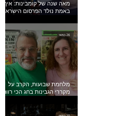
מאה שנה של קומבינות: איך
באמת נולד הפרסום הישראלי?
פרק 253 עם עמיר עירון-
מחבר הספר "מסע פרסום:
פרקים בחיי הפרסום הישראלי"
26 במאי
מלחמת שבועות, הקרב על
מקררי הגבינות בחג הכי רווחי
בשנה- פרק 438 עם מעין דר,
סמנכ״לית השיווק והמכירות
של מחלבות גד
20 במאי