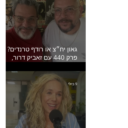
גאון יח״צ או רודף טרנדים?
פרק 440 עם זאביק דרור,
בעלים של משרד אסטרטגיה
ותקשורת
9 ביולי