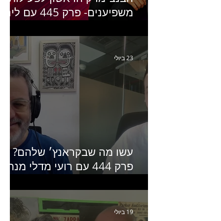
משפיענים- פרק 445 עם לינוי
יחזקאל אלבו מנכ״לית
Humanz ישראל
23 ביולי
עשו מה שבקראנץ׳ שלהם?
פרק 444 עם רועי מדלי מנהל
קריאייטיב בגליקמן על הקמפיי
האחרון של קראנץ׳
19 ביולי