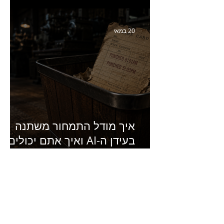
סמנכ״לית השיווק והמכירות
של מחלבות גד
20 במאי
איך מודל התמחור משתנה
בעידן ה-AI ואיך אתם יכולים
להרוויח מזה?