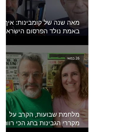
מאה שנה של קומבינות: איך
באמת נולד הפרסום הישראלי?
פרק 253 עם עמיר עירון-
מחבר הספר "מסע פרסום:
פרקים בחיי הפרסום הישראלי"
26 במאי
מלחמת שבועות, הקרב על
מקררי הגבינות בחג הכי רווחי
בשנה- פרק 438 עם מעין דר,