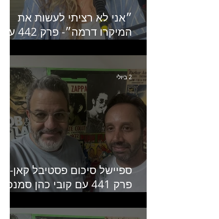
״אני לא רציתי לעשות את
המיקרו דרמה״- פרק 442 עם
איילת ניצן סמנכ״לית השיווק
של יד2
2 ביולי
ספיישל סיכום פסטיבל קאן-
פרק 441 עם קובי כהן סמנכ״
קריאייטיב באדלר חומסקי