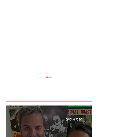
לפני 4 ימים
הבנצ׳מרק הראשון
לפעילות משפיענים- פרק