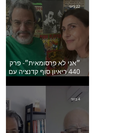
22 ביוני
״אני לא פרסומאית״- פרק
440 ריאיון סוף קדנציה עם
שלי שמיר קינן לשעבר
מנכ״לית באומן בר ריבנאי
4 ביוני