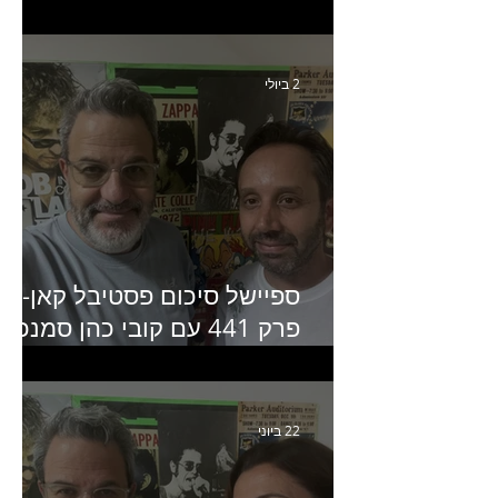
איילת ניצן סמנכ״לית השיווק
של יד2
2 ביולי
ספיישל סיכום פסטיבל קאן-
פרק 441 עם קובי כהן סמנכ״
קריאייטיב באדלר חומסקי
22 ביוני