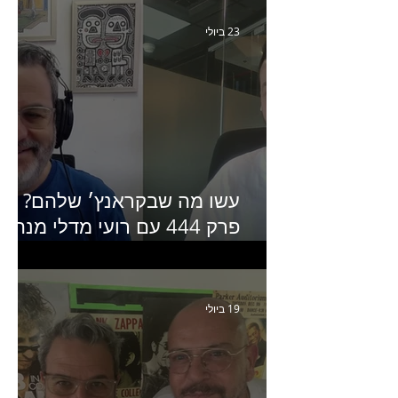
Humanz ישראל
23 ביולי
עשו מה שבקראנץ׳ שלהם?
פרק 444 עם רועי מדלי מנהל
קריאייטיב בגליקמן על הקמפיי
האחרון של קראנץ׳
19 ביולי