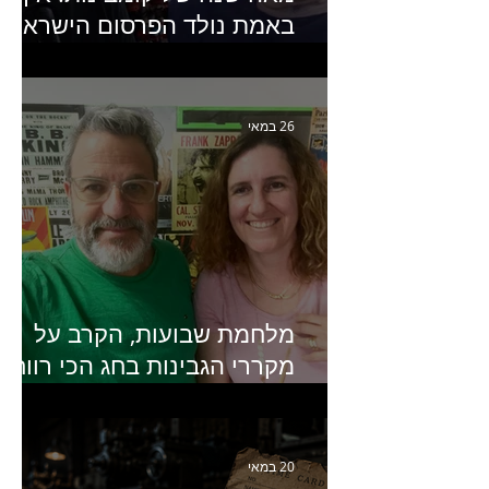
באמת נולד הפרסום הישראלי?
פרק 253 עם עמיר עירון-
מחבר הספר "מסע פרסום:
פרקים בחיי הפרסום הישראלי"
26 במאי
מלחמת שבועות, הקרב על
מקררי הגבינות בחג הכי רווחי
בשנה- פרק 438 עם מעין דר,
סמנכ״לית השיווק והמכירות
של מחלבות גד
20 במאי