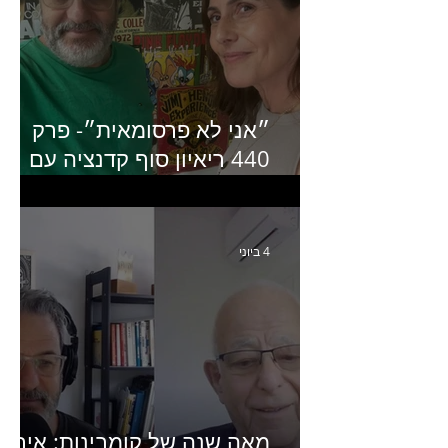
״אני לא פרסומאית״- פרק
440 ריאיון סוף קדנציה עם
שלי שמיר קינן לשעבר
מנכ״לית באומן בר ריבנאי
4 ביוני
מאה שנה של קומבינות: איך