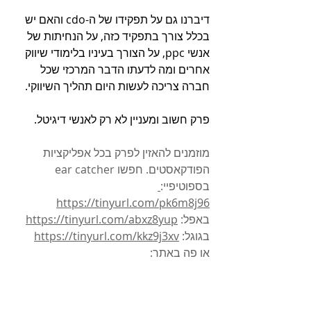
דיברנו גם על תפקידו של ה-cdo והאם יש 
בכלל צורך בתפקיד כזה, על הנחיתות של 
אנשי ppc, על הצורך בעיניו בלימודי שיווק 
אחרים ומה לדעתו הדבר המרכזי שכל 
חברה צריכה לעשות היום תהליך השיווקי.
פרק חשוב ומעניין לא רק לאנשי דיגיטל.
מוזמנים להאזין לפרק בכל אפליקציות 
הפודקאסטים. חפשו ear catcher
בספוטיפיי:
https://tinyurl.com/pk6m8j96
באפל: 
https://tinyurl.com/abxz8yup
בגוגל: 
https://tinyurl.com/kkz9j3xv
או פה באתר: 