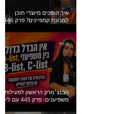
איך הופכים מיוצרי תוכן
למכונת קמפיינים? פרק 446
עם יערה אוחיון שותפה ב-izz
ומנהלת לשעבר של קהילת
היוצרים של טיקטוק
29 ביולי
הבנצ׳מרק הראשון לפעילות
משפיענים- פרק 445 עם לינוי
יחזקאל אלבו מנכ״לית