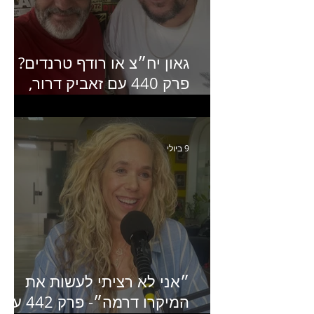
גאון יח״צ או רודף טרנדים?
פרק 440 עם זאביק דרור,
בעלים של משרד אסטרטגיה
ותקשורת
9 ביולי
״אני לא רציתי לעשות את
המיקרו דרמה״- פרק 442 עם