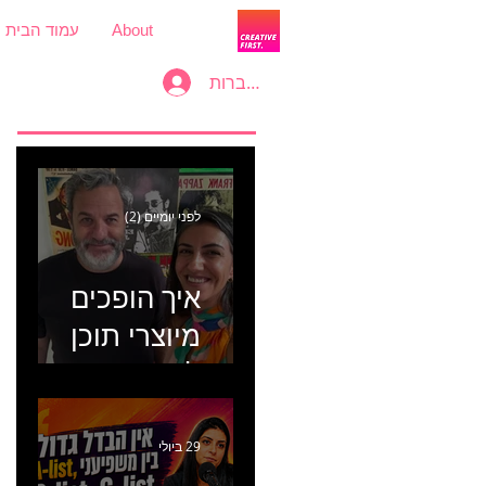
About
עמוד הבית
להתחברות
לפני יומיים (2)
איך הופכים
מיוצרי תוכן
למכונת
קמפיינים? פרק
446 עם יערה
29 ביולי