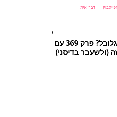
פייסבוק
דברו איתי
לא רק אדפטציות. איך עובדים מול הגלובל? פרק 369 עם
ה (ולשעבר בדיסני)