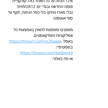
12% הנחה על כל האתר כולל קולקציית 
פומה החדשה ובגדי ים: SHIVUK12
(בלי מארז (ותיק) בלי כפל הנחות, תקף עד 
סוף אוגוסט)
מוזמנים ומוזמנות להאזין באמצעות כל 
אפליקציות הפודקאסטים.
באפל: 
https://tinyurl.com/yc26aazw
בספוטיפיי: 
https://tinyurl.com/bdzbprk9
או פה באתר: