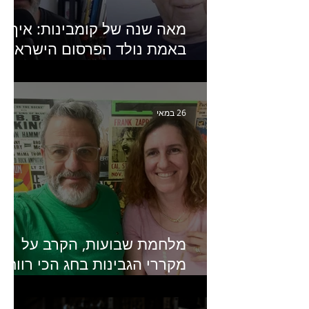
מאה שנה של קומבינות: איך
באמת נולד הפרסום הישראלי?
פרק 253 עם עמיר עירון-
מחבר הספר "מסע פרסום:
פרקים בחיי הפרסום הישראלי"
26 במאי
מלחמת שבועות, הקרב על
מקררי הגבינות בחג הכי רווחי
בשנה- פרק 438 עם מעין דר,
סמנכ״לית השיווק והמכירות