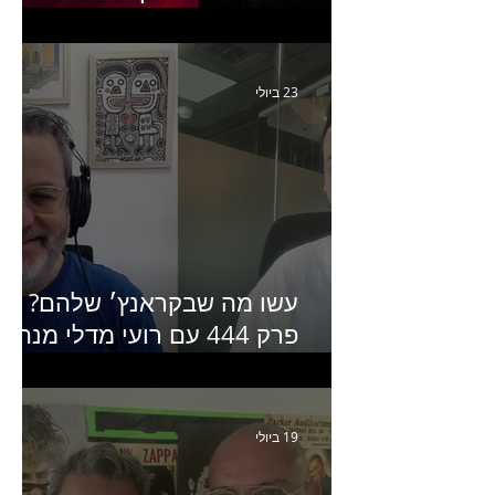
יחזקאל אלבו מנכ״לית
Humanz ישראל
23 ביולי
עשו מה שבקראנץ׳ שלהם?
פרק 444 עם רועי מדלי מנהל
קריאייטיב בגליקמן על הקמפיי
האחרון של קראנץ׳
19 ביולי