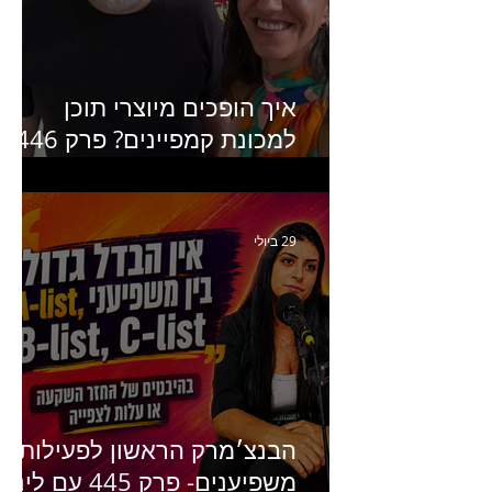
סמנכ״לית השיווק
עמיר עירון- מחבר הספר
"מסע פרסום: פרקים בחיי
הפרסום הישראלי"
איך הופכים מיוצרי תוכן
למכונת קמפיינים? פרק 446
עם יערה אוחיון שותפה ב-izz
ומנהלת לשעבר של קהילת
היוצרים של טיקטוק
29 ביולי
הבנצ׳מרק הראשון לפעילות
משפיענים- פרק 445 עם לינוי