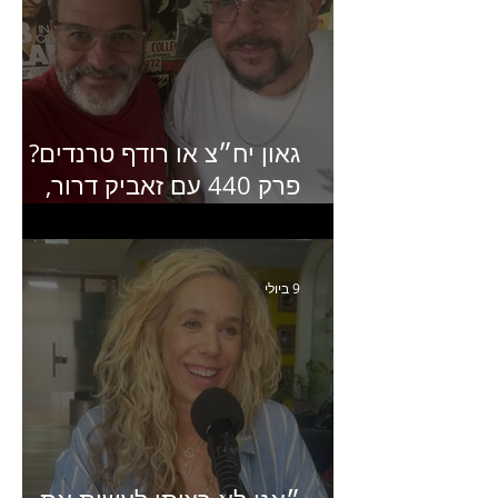
גאון יח״צ או רודף טרנדים?
פרק 440 עם זאביק דרור,
בעלים של משרד אסטרטגיה
ותקשורת
9 ביולי