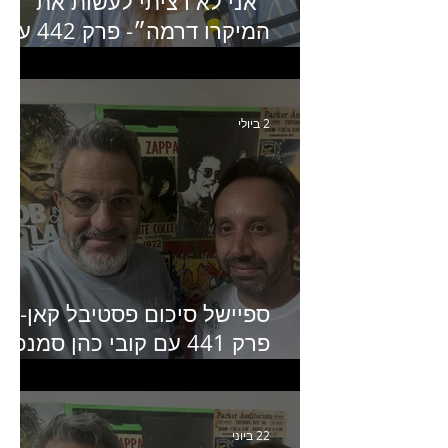
״אני לא רציתי לעשות את
המיקרו דרמה״- פרק 442 עם
איילת ניצן סמנכ״לית השיווק
של יד2
2 ביולי
ספיישל סיכום פסטיבל קאן-
פרק 441 עם קובי כהן סמנכ״
קריאייטיב באדלר חומסקי
22 ביוני