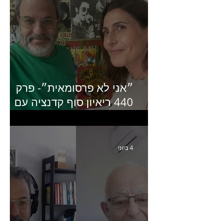
״אני לא פרסומאית״- פרק
440 ריאיון סוף קדנציה עם
שלי שמיר קינן לשעבר
מנכ״לית באומן בר ריבנאי
4 ביוני