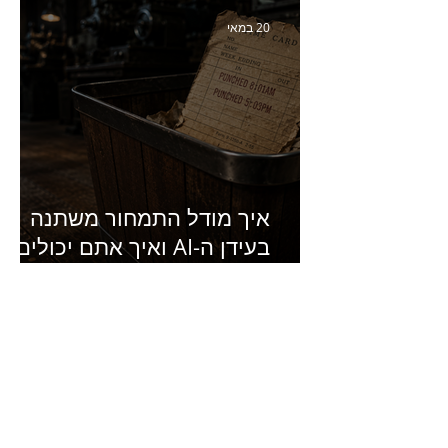
של מחלבות גד
20 במאי
איך מודל התמחור משתנה
בעידן ה-AI ואיך אתם יכולים
להרוויח מזה?