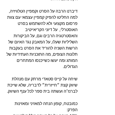
דיברנו הרבה על הסרט וקמפיין הטלוויזיה, 
למה החליטו להפיק קמפיין עצמאי עם צוות 
פרסום מקצועי ולא להשתמש בסרט 
האוסטרלי,  על דיוני הקריאייטיב 
והאסטרטגיה הרבים וגם, על הביקורות 
השליליות שעלו, על המאבק נגד האיום של 
הרשות השניה להוריד את הסרט בעקבות 
תלונות הצופים, מה התוכניות העתידיות של 
המותג ומה יעשו כשייכנסו המתחרים 
הגדולים. 
שיחה על קייס סטאדי מרתק עם מנהלת 
שיווק קצת ״חייזרית״ לדבריה, שלא שייכת 
לברנז׳ה ועשתה בית ספר לכל ענף השיווק.
כמובטח, קופון הנחה למאזיני ומאזינות 
הפרק: 