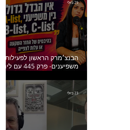
היוצרים של טיקטוק
29 ביולי
הבנצ׳מרק הראשון לפעילות
משפיענים- פרק 445 עם לינוי
יחזקאל אלבו מנכ״לית
Humanz ישראל
23 ביולי