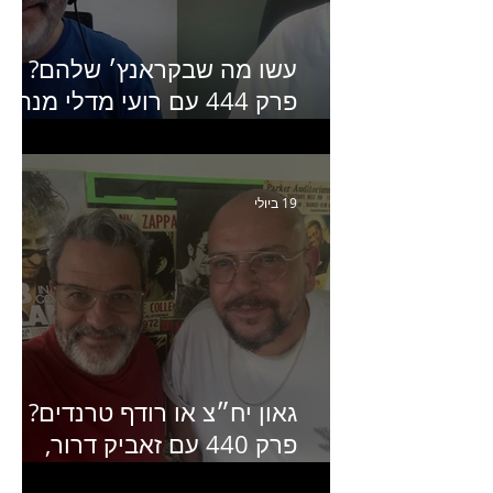
עשו מה שבקראנץ׳ שלהם?
פרק 444 עם רועי מדלי מנהל
קריאייטיב בגליקמן על הקמפיי
האחרון של קראנץ׳
19 ביולי
גאון יח״צ או רודף טרנדים?
פרק 440 עם זאביק דרור,
בעלים של משרד אסטרטגיה