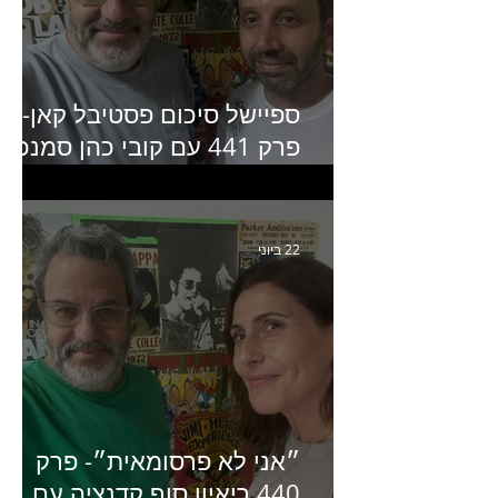
ספיישל סיכום פסטיבל קאן-
פרק 441 עם קובי כהן סמנכ״
קריאייטיב באדלר חומסקי
22 ביוני
״אני לא פרסומאית״- פרק
440 ריאיון סוף קדנציה עם