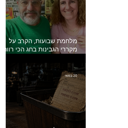
מלחמת שבועות, הקרב על
מקררי הגבינות בחג הכי רווחי
בשנה- פרק 438 עם מעין דר,
סמנכ״לית השיווק והמכירות
של מחלבות גד
20 במאי