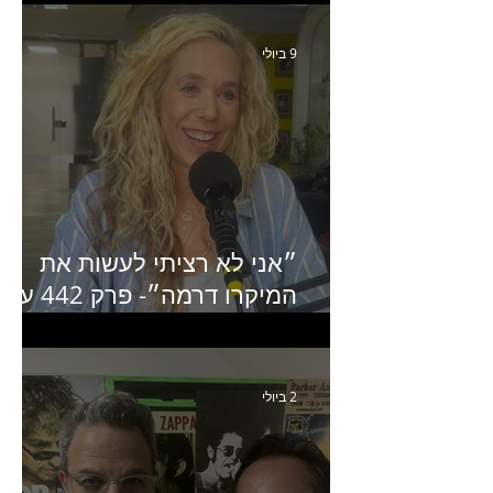
ותקשורת
9 ביולי
״אני לא רציתי לעשות את
המיקרו דרמה״- פרק 442 עם
איילת ניצן סמנכ״לית השיווק
של יד2
2 ביולי