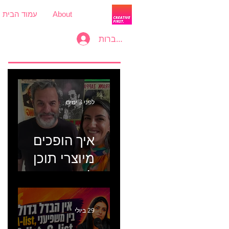
About
עמוד הבית
להתחברות
לפני 3 ימים
איך הופכים
מיוצרי תוכן
למכונת
קמפיינים? פרק
446 עם יערה
29 ביולי