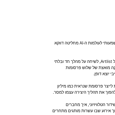
למה חברה שנולדה כמאגר של מוזיקה וסטוקים ועוברת פיבוט משמעותי לעולמות ה-AI מחליטה דווקא 
בפרק הזה אני מארח את לירן פרידמן, VP Brand Marketing של Artlist, לשיחה על מהלך חד ובלתי 
קה מואצת של שלוש פרסומות 
ייצר פרסומת שנראית כמו מיליון 
הפוך את תהליך היצירה עצמו למסר.
ר הטלוויזיוני, איך מחברים 
 לבלוט בתוך אירוע שבו עשרות מותגים מתחרים 