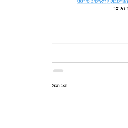
פייסבוק קריאייטיב פירסט
 הקיצר
הצג הכול