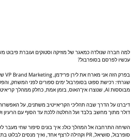
עכשיו לפרסם בסופרבול?
שגרתי: רכישת ספוט בסופרבול ימים ספורים לפני המשחק, והפ
מבוססות AI, שנוצרו אין־האוס, בזמן אמת, כחלק ממהלך קריאיטיבי יוצא דופן.
דיברנו על הדרך שבה תהליכי הקריאייטיב משתנים, על האפשרות ל
דולר מתוך מחשב בלבד ועל החלטה ללכת עד הסוף עם הרעיון ול
השיחה התרחבה אל המהלך כולו: איך בונים סיפור שחי מעבר לשידו
סופרבול, סושיאל, PR וקהילה לרצף אחד, ואיך מנסים