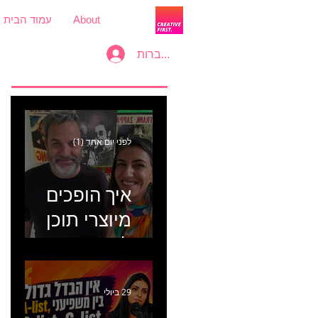
About
עמוד הבית
להתחברות
לפני יום אחד (1)
איך הופכים
מיוצרי תוכן
למכונת
קמפיינים? פרק
446 עם יערה
29 ביולי