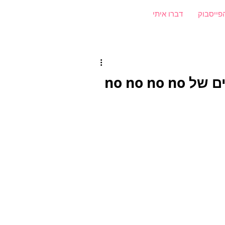
פייסבוק
דברו איתי
פרק 52- שיחה עם גדעון עמיחי, בעלים של no no no no