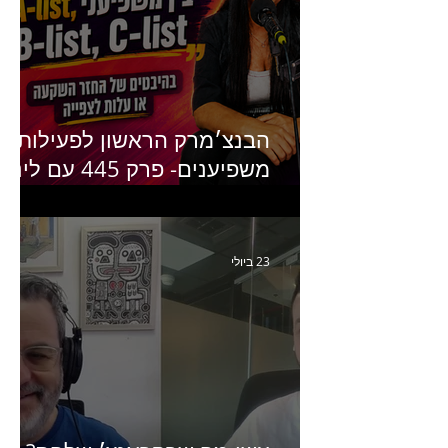
הבנצ׳מרק הראשון לפעילות
משפיענים- פרק 445 עם לינוי
יחזקאל אלבו מנכ״לית
Humanz ישראל
23 ביולי