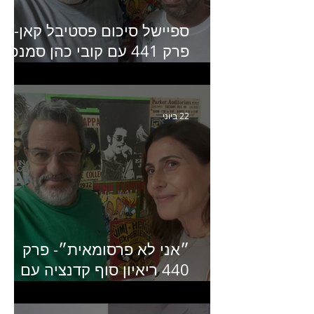
ספיישל סיכום פסטיבל קאן-
פרק 441 עם קובי כהן סמנכ״
קריאייטיב באדלר חומסקי
22 ביוני
״אני לא פרסומאית״- פרק
440 ריאיון סוף קדנציה עם
שלי שמיר קינן לשעבר
מנכ״לית באומן בר ריבנאי