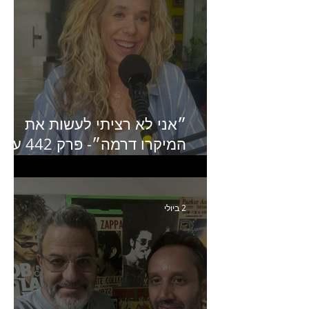
״אני לא רציתי לעשות את
המיקרו דרמה״- פרק 442 עם
איילת ניצן סמנכ״לית השיווק
של יד2
2 ביולי