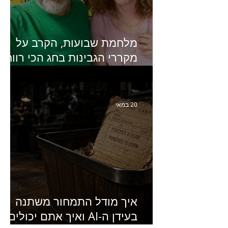
מלחמת שבועות, הקרב על
מקררי הגבינות בחג הכי רווחי
בשנה- פרק 438 עם מעין דר,
סמנכ״לית השיווק והמכירות
של מחלבות גד
20 במאי
איך מודל התמחור משתנה
בעידן ה-AI ואיך אתם יכולים