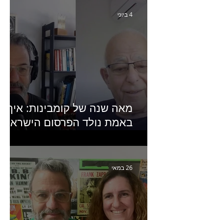
4 ביוני
מאה שנה של קומבינות: איך
באמת נולד הפרסום הישראלי?
פרק 253 עם עמיר עירון-
מחבר הספר "מסע פרסום:
פרקים בחיי הפרסום הישראלי"
26 במאי