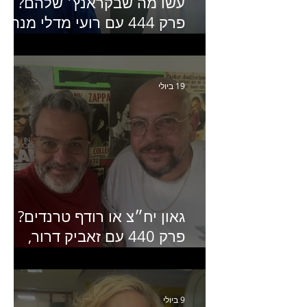
עשו מה שבקראנץ׳ שלהם?
פרק 444 עם רועי מדלי מנהל
קריאייטיב בגליקמן על הקמפיי
האחרון של קראנץ׳
19 ביולי
גאון יח״צ או רודף טרנדים?
פרק 440 עם זאביק דרור,
בעלים של משרד אסטרטגיה
ותקשורת
9 ביולי