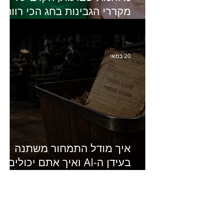
מקררי הגבינות בחג הכי רווחי
בשנה- פרק 438 עם מעין דר,
סמנכ״לית השיווק והמכירות
של מחלבות גד
20 במאי
איך מודל התמחור משתנה
בעידן ה-AI ואיך אתם יכולים
להרוויח מזה?