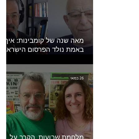
מאה שנה של קומבינות: איך
באמת נולד הפרסום הישראלי?
פרק 253 עם עמיר עירון-
מחבר הספר "מסע פרסום:
פרקים בחיי הפרסום הישראלי"
26 במאי
מלחמת שבועות, הקרב על