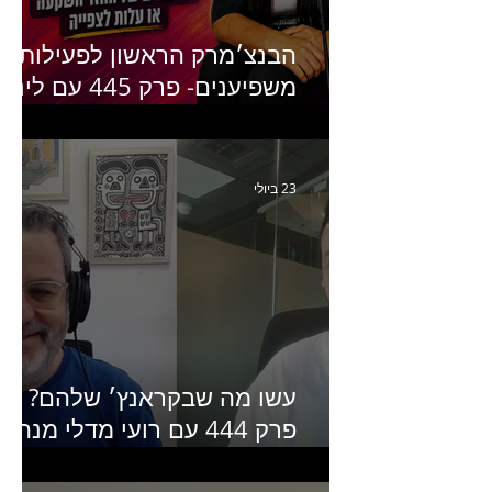
הבנצ׳מרק הראשון לפעילות
משפיענים- פרק 445 עם לינוי
יחזקאל אלבו מנכ״לית
Humanz ישראל
23 ביולי
עשו מה שבקראנץ׳ שלהם?
פרק 444 עם רועי מדלי מנהל
קריאייטיב בגליקמן על הקמפיי