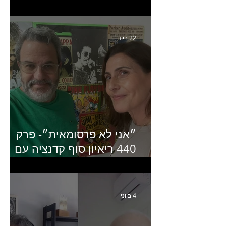
קריאייטיב באדלר חומסקי
22 ביוני
״אני לא פרסומאית״- פרק
440 ריאיון סוף קדנציה עם
שלי שמיר קינן לשעבר
מנכ״לית באומן בר ריבנאי
4 ביוני