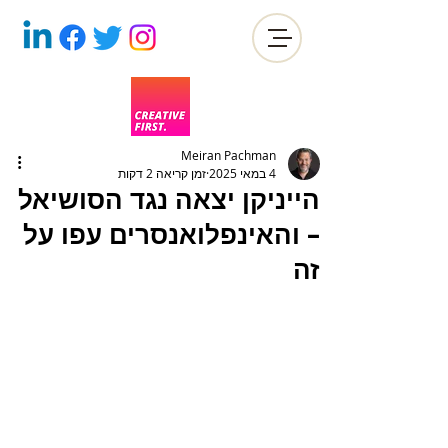
Meiran Pachman
4 במאי 2025
זמן קריאה 2 דקות
הייניקן יצאה נגד הסושיאל
– והאינפלואנסרים עפו על
זה