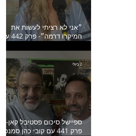
״אני לא רציתי לעשות את
המיקרו דרמה״- פרק 442 עם
איילת ניצן סמנכ״לית השיווק
של יד2
2 ביולי
ספיישל סיכום פסטיבל קאן-
פרק 441 עם קובי כהן סמנכ״