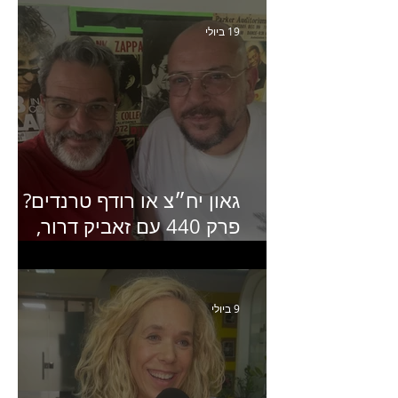
האחרון של קראנץ׳
19 ביולי
גאון יח״צ או רודף טרנדים?
פרק 440 עם זאביק דרור,
בעלים של משרד אסטרטגיה
ותקשורת
9 ביולי