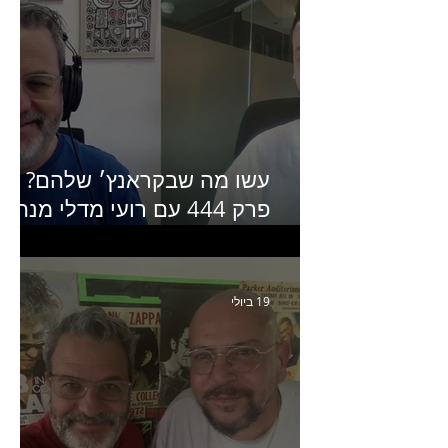
עשו מה שבקראנץ׳ שלהם?
פרק 444 עם רועי מדלי מנהל
קריאייטיב בגליקמן על הקמפיי
האחרון של קראנץ׳
19 ביולי