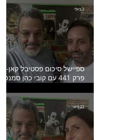
2 ביולי
ספיישל סיכום פסטיבל קאן-
פרק 441 עם קובי כהן סמנכ״
קריאייטיב באדלר חומסקי
22 ביוני