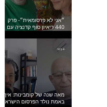
״אני לא פרסומאית״- פרק
440 ריאיון סוף קדנציה עם
שלי שמיר קינן לשעבר
מנכ״לית באומן בר ריבנאי
4 ביוני
מאה שנה של קומבינות: איך
באמת נולד הפרסום הישראלי?