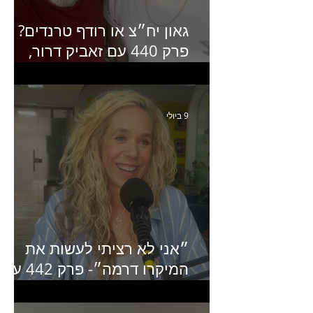
גאון יח״צ או רודף טרנדים?
פרק 440 עם זאביק דרור,
בעלים של משרד אסטרטגיה
ותקשורת
9 ביולי
״אני לא רציתי לעשות את
המיקרו דרמה״- פרק 442 עם
איילת ניצן סמנכ״לית השיווק
של יד2