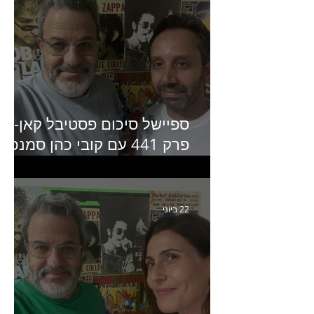
ספיישל סיכום פסטיבל קאן-
פרק 441 עם קובי כהן סמנכ״
קריאייטיב באדלר חומסקי
22 ביוני