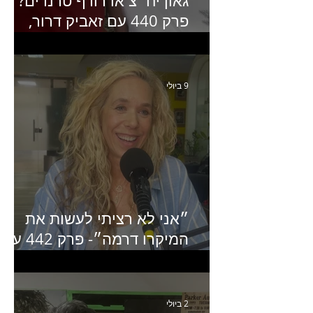
גאון יח״צ או רודף טרנדים?
פרק 440 עם זאביק דרור,
בעלים של משרד אסטרטגיה
ותקשורת
9 ביולי
״אני לא רציתי לעשות את
המיקרו דרמה״- פרק 442 עם
איילת ניצן סמנכ״לית השיווק
של יד2
2 ביולי