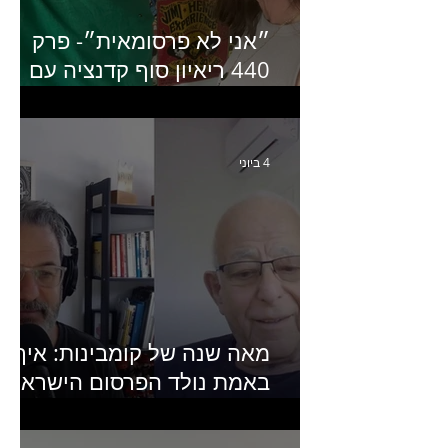
״אני לא פרסומאית״- פרק
440 ריאיון סוף קדנציה עם
שלי שמיר קינן לשעבר
מנכ״לית באומן בר ריבנאי
4 ביוני
מאה שנה של קומבינות: איך
באמת נולד הפרסום הישראלי?
פרק 253 עם עמיר עירון-
מחבר הספר "מסע פרסום: