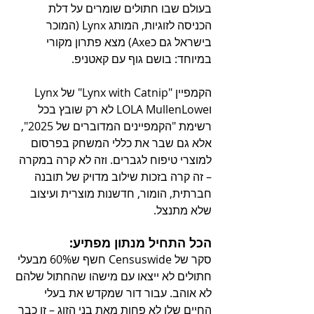
בעולם שבו חתולים שומרים על דלת 
הכניסה לזוגיות, המותג Lynx (המוכר 
בישראל גם כAxe) מצא פתרון מקורי 
במיוחד: בושם גוף עם קאטניפ.
הקמפיין "Lynx with Catnip" של Lynx 
וLOLA MullenLowe לא רק שובץ בכל 
רשימת "הקמפיינים המדוברים של 2025", 
אלא גם שבר את כללי המשחק בפרסום 
למוצרי טיפוח לגברים. וזה לא קרה במקרה 
– זה קרה בזכות שילוב מדויק של תובנה 
חברתית, הומור, חדשנות מוצרית ועיצוב 
שלא מתנצל.
הכל התחיל מנתון מפתיע:
סקר של Censuswide חשף ש60% מבעלי 
חתולים לא ייצאו עם מישהו שהחתול שלהם 
לא אוהב. עבור דור שמקדש את בעלי 
החיים שלו לא פחות מאת בני הזוג – זו כבר 