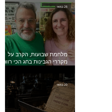
פרקים בחיי הפרסום הישראלי"
26 במאי
מלחמת שבועות, הקרב על
מקררי הגבינות בחג הכי רווחי
בשנה- פרק 438 עם מעין דר,
סמנכ״לית השיווק והמכירות
של מחלבות גד
20 במאי