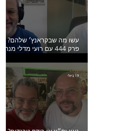
עשו מה שבקראנץ׳ שלהם?
פרק 444 עם רועי מדלי מנהל
קריאייטיב בגליקמן על הקמפיי
האחרון של קראנץ׳
19 ביולי