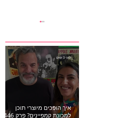
לפני 3 ימים
״אני לא פרסומאית״- פרק
440 ריאיון סוף קדנציה עם
שלי שמיר קינן לשעבר
מנכ״לית באומן בר ריבנאי
איך הופכים מיוצרי תוכן
למכונת קמפיינים? פרק 446